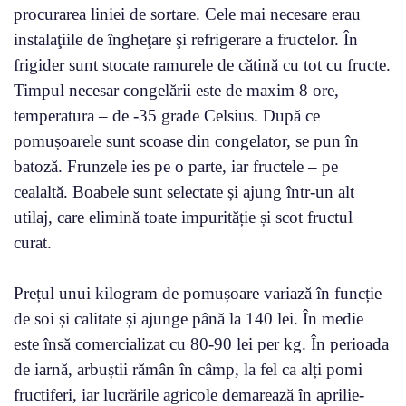
procurarea liniei de sortare. Cele mai necesare erau
instalaţiile de îngheţare şi refrigerare a fructelor. În
frigider sunt stocate ramurele de cătină cu tot cu fructe.
Timpul necesar congelării este de maxim 8 ore,
temperatura – de -35 grade Celsius. După ce
pomușoarele sunt scoase din congelator, se pun în
batoză. Frunzele ies pe o parte, iar fructele – pe
cealaltă. Boabele sunt selectate și ajung într-un alt
utilaj, care elimină toate impurităție și scot fructul
curat.
Prețul unui kilogram de pomușoare variază în funcție
de soi și calitate și ajunge până la 140 lei. În medie
este însă comercializat cu 80-90 lei per kg. În perioada
de iarnă, arbuștii rămân în câmp, la fel ca alți pomi
fructiferi, iar lucrările agricole demarează în aprilie-