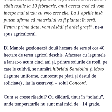
sădit roșiile la 10 februarie, anul acesta cred că vom
începe mai târziu cu vreo zece zile. La 1 aprilie însă
putem afirma că materialul va fi plantat în seră.
Pentru prima data, vom răsădi și ardei grași”,
ne-a
spus agricultorul.
Dl Manole gestionează două hectare de sere și cca 40
hectare de teren agricol deschis. Afacerea cu legumele
a lansat-o acum cinci ani și, printre soiurile de roșii, pe
care le cultivă, se numără
hibridul Sandolini
și
Moto
(legume uniforme, cunoscut pe piață și destul de
solicitate) , iar la castraveți – soiul
Concord
.
Cum se crește răsadul? Cu căldură, ținut în “solariu”,
unde temperaturile nu sunt mai mici de +14 grade.