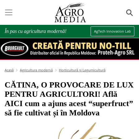
⚲
În pas cu agricultura modernă!
AgTech Innovation Lab
Acasă
Agricultura modernă
Horticultură și Legumicultură
CĂTINA, O PROVOCARE DE LUX
PENTRU AGRICULTORI! Află
AICI cum a ajuns acest “superfruct”
să fie cultivat și în Moldova