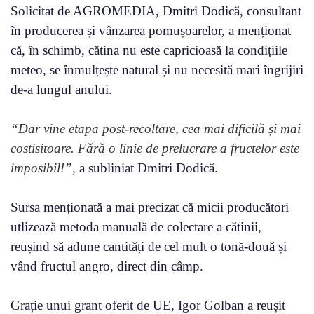
Solicitat de AGROMEDIA, Dmitri Dodică, consultant
în producerea și vânzarea pomușoarelor, a menționat
că, în schimb, cătina nu este capricioasă la condițiile
meteo, se înmulțește natural și nu necesită mari îngrijiri
de-a lungul anului.
“Dar vine etapa post-recoltare, cea mai dificilă și mai
costisitoare. Fără o linie de prelucrare a fructelor este
imposibil!”,
a subliniat Dmitri Dodică.
Sursa menționată a mai precizat că micii producători
utlizează metoda manuală de colectare a cătinii,
reușind să adune cantități de cel mult o tonă-două și
vând fructul angro, direct din câmp.
Grație unui grant oferit de UE, Igor Golban a reușit