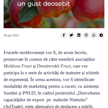
29 jan 2021
Fructele moldovenești vor fi, de acum încolo,
promovate în comun de către membrii asociațiilor
Moldova Fruct
și
Dnestrovskii Fruct
, care vor
participa la o serie de activități de instruire și schimb
de experiență. În urma acestora, vor fi identificate
modalități de marketing pentru a cuceri, cu asistența
Suediei și PNUD, în cadrul proiectului „Dezvoltarea
capacităților de export pe malurile Nistrului”
(AdTrade), piețe alternative de desfacere a mărfii.