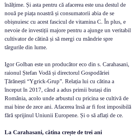
înălțime. Și asta pentru că afacerea este una destul de
nouă pe piața noastră și consumatorii abia de se
obișnuiesc cu acest fascicul de vitamina C. În plus, e
nevoie de investiții majore pentru a ajunge un veritabil
cultivator de cătină și să mergi cu mândrie spre
târgurile din lume.
Igor Golban este un producător eco din s. Carahasani,
raionul Ștefan Vodă și directorul Gospodăriei
Țărănești “Ygrick-Grup”. Relația lui cu cătina a
început în 2017, când a adus primii butași din
România, acolo unde arbustul cu pricina se cultivă de
mai bine de zece ani. Afacerea însă ar fi fost imposibilă
fără sprijinul Uniunii Europene. Și o să aflați de ce.
La Carahasani, cătina crește de trei ani