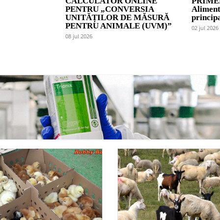
CALCULATOR ONLINE
PRIME
PENTRU „CONVERSIA
Aliment
UNITĂȚILOR DE MĂSURĂ
princip
PENTRU ANIMALE (UVM)”
02 jul 2026
08 jul 2026