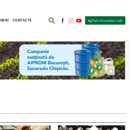
⚲
NERI
CONTACTE
AgTech Innovation Lab