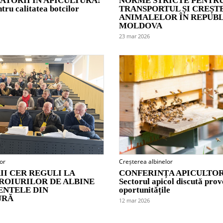
ATORII ÎN APICULTURĂ:
NORME STRICTE PENTR
tru calitatea botcilor
TRANSPORTUL ȘI CREȘT
ANIMALELOR ÎN REPUB
MOLDOVA
23 mar 2026
or
Creșterea albinelor
II CER REGULI LA
CONFERINȚA APICULTOR
ROIURILOR DE ALBINE
Sectorul apicol discută prov
ENTELE DIN
oportunitățile
URĂ
12 mar 2026