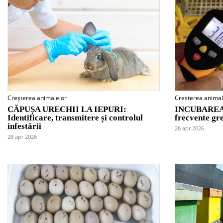
Creșterea animalelor
Creșterea animal
CĂPUȘA URECHII LA IEPURI:
INCUBAREA 
Identificare, transmitere și controlul
frecvente gre
infestării
28 apr 2026
28 apr 2026