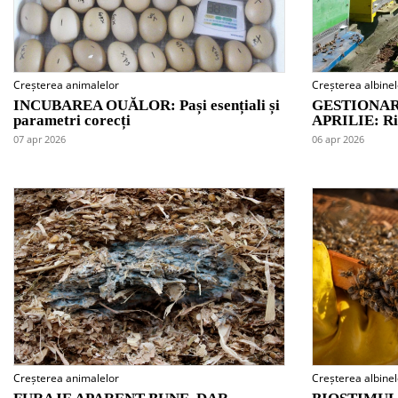
Creșterea animalelor
Creșterea albinel
INCUBAREA OUĂLOR: Pași esențiali și
GESTIONAR
parametri corecți
APRILIE: Ris
07 apr 2026
06 apr 2026
Creșterea animalelor
Creșterea albinel