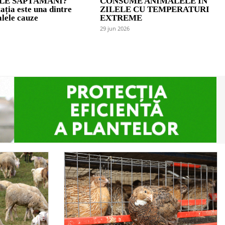
LE SĂPTĂMÂNI?
CONSUME ANIMALELE ÎN
ația este una dintre
ZILELE CU TEMPERATURI
alele cauze
EXTREME
29 jun 2026