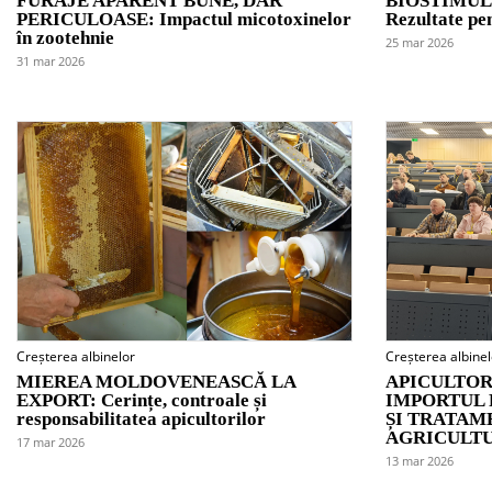
FURAJE APARENT BUNE, DAR
BIOSTIMUL
PERICULOASE: Impactul micotoxinelor
Rezultate pen
în zootehnie
25 mar 2026
31 mar 2026
Creșterea albinelor
Creșterea albinel
MIEREA MOLDOVENEASCĂ LA
APICULTOR
EXPORT: Cerințe, controale și
IMPORTUL 
responsabilitatea apicultorilor
ȘI TRATAM
AGRICULT
17 mar 2026
13 mar 2026