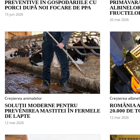
PREVENTIVE ÎN GOSPODĂRIILE CU
PRIMĂVARĂ
PORCI DUPĂ NOI FOCARE DE PPA
ALBINELOR
FRUCTELOR
15 jun 2026
20 mai 2026
Creșterea animalelor
Creșterea albinel
SOLUȚII MODERNE PENTRU
ROMÂNIA A
PREVENIREA MASTITEI ÎN FERMELE
20.000 DE 
DE LAPTE
12 mai 2026
12 mai 2026