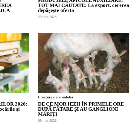
U
PRODUSELE APICOLE AUXILIARE,
EREA
TOT MAI CĂUTATE: La export, cererea
LICA
depășește oferta
20 mar 2026
Creșterea animalelor
ILOR 2026:
DE CE MOR IEZII ÎN PRIMELE ORE
ocările și
DUPĂ FĂTARE ȘI AU GANGLIONI
MĂRIȚI
09 mar 2026