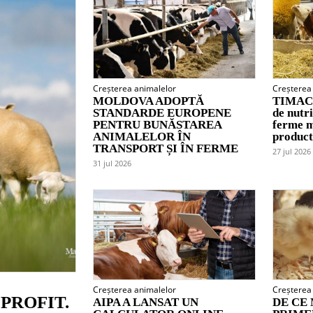
Creșterea animalelor
Creșterea
MOLDOVA ADOPTĂ
TIMAC 
STANDARDE EUROPENE
de nutr
PENTRU BUNĂSTAREA
ferme m
ANIMALELOR ÎN
product
TRANSPORT ȘI ÎN FERME
27 jul 2026
31 jul 2026
Creșterea animalelor
Creșterea
PROFIT.
AIPA A LANSAT UN
DE CE 