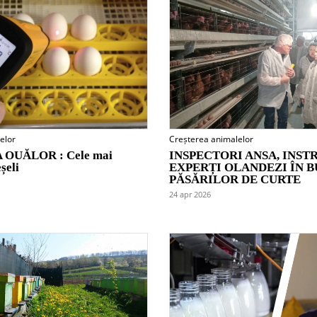
elor
Creșterea animalelor
OUĂLOR : Cele mai
INSPECTORI ANSA, INSTR
șeli
EXPERȚI OLANDEZI ÎN 
PĂSĂRILOR DE CURTE
24 apr 2026