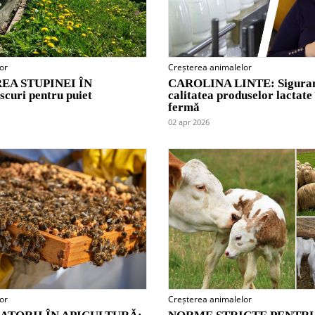
or
Creșterea animalelor
EA STUPINEI ÎN
CAROLINA LINTE: Siguran
curi pentru puiet
calitatea produselor lactate
fermă
02 apr 2026
or
Creșterea animalelor