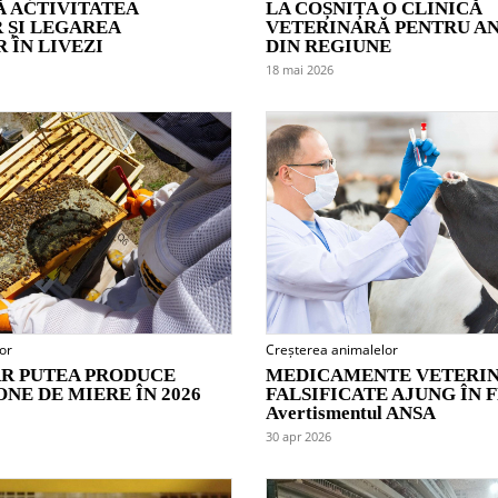
 ACTIVITATEA
LA COȘNIȚA O CLINICĂ
 ȘI LEGAREA
VETERINARĂ PENTRU A
 ÎN LIVEZI
DIN REGIUNE
18 mai 2026
or
Creșterea animalelor
R PUTEA PRODUCE
MEDICAMENTE VETERI
TONE DE MIERE ÎN 2026
FALSIFICATE AJUNG ÎN 
Avertismentul ANSA
30 apr 2026