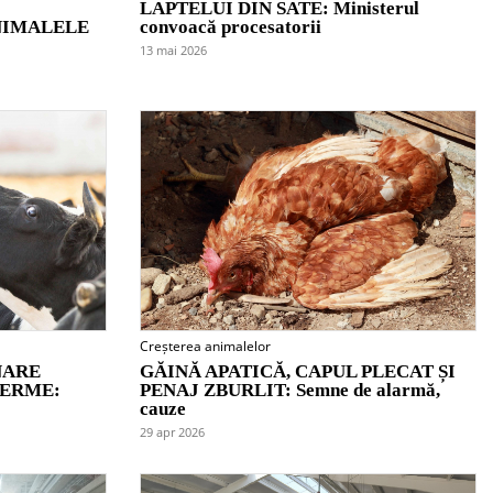
LAPTELUI DIN SATE: Ministerul
NIMALELE
convoacă procesatorii
13 mai 2026
Creșterea animalelor
NARE
GĂINĂ APATICĂ, CAPUL PLECAT ȘI
FERME:
PENAJ ZBURLIT: Semne de alarmă,
cauze
29 apr 2026