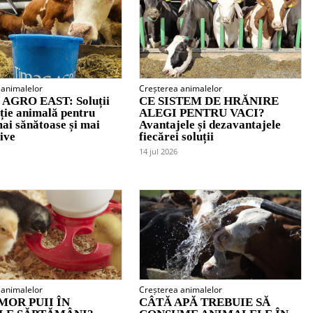
 animalelor
Creșterea animalelor
AGRO EAST: Soluții
CE SISTEM DE HRĂNIRE
iție animală pentru
ALEGI PENTRU VACI?
ai sănătoase și mai
Avantajele și dezavantajele
ive
fiecărei soluții
14 jul 2026
 animalelor
Creșterea animalelor
MOR PUII ÎN
CÂTĂ APĂ TREBUIE SĂ