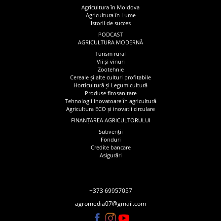
Agricultura în Moldova
Agricultura în Lume
Istorii de succes
PODCAST
AGRICULTURA MODERNĂ
Turism rural
Vii și vinuri
Zootehnie
Cereale și alte culturi profitabile
Horticultură și Legumicultură
Produse fitosanitare
Tehnologii inovatoare în agricultură
Agricultura ECO și inovatii circulare
FINANȚAREA AGRICULTORULUI
Subvenții
Fonduri
Credite bancare
Asigurări
+373 69957057
agromedia07@gmail.com