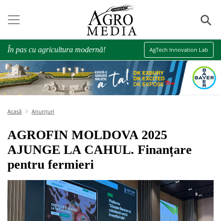
⚲
În pas cu agricultura modernă!
AgTech Innovation Lab
Acasă
Anunțuri
AGROFIN MOLDOVA 2025
AJUNGE LA CAHUL. Finanțare
pentru fermieri