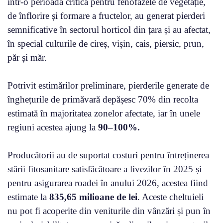
într-o perioadă critică pentru fenofazele de vegetație,
de înflorire și formare a fructelor, au generat pierderi
semnificative în sectorul horticol din țara și au afectat,
în special culturile de cireș, vișin, cais, piersic, prun,
păr și măr.
Potrivit estimărilor preliminare, pierderile generate de
înghețurile de primăvară depășesc 70% din recolta
estimată în majoritatea zonelor afectate, iar în unele
regiuni acestea ajung la
90–100%.
Producătorii au de suportat costuri pentru întreținerea
stării fitosanitare satisfăcătoare a livezilor în 2025 și
pentru asigurarea roadei în anului 2026, acestea fiind
estimate la
835,65 milioane de lei
. Aceste cheltuieli
nu pot fi acoperite din veniturile din vânzări și pun în