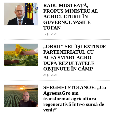
RADU MUSTEAȚĂ,
PROPUS MINISTRU AL
AGRICULTURII ÎN
GUVERNUL VASILE
TOFAN
17 jul 2026
„OBRII” SRL ÎȘI EXTINDE
PARTENERIATUL CU
ALFA SMART AGRO
DUPĂ REZULTATELE
OBȚINUTE ÎN CÂMP
23 jul 2026
SERGHEI STOIANOV: „Cu
AgreenaGro am
transformat agricultura
regenerativă într-o sursă de
venit”