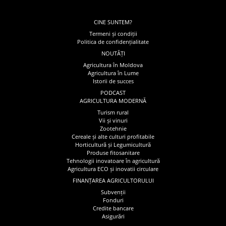
CINE SUNTEM?
Termeni și condiții
Politica de confidențialitate
NOUTĂȚI
Agricultura în Moldova
Agricultura în Lume
Istorii de succes
PODCAST
AGRICULTURA MODERNĂ
Turism rural
Vii și vinuri
Zootehnie
Cereale și alte culturi profitabile
Horticultură și Legumicultură
Produse fitosanitare
Tehnologii inovatoare în agricultură
Agricultura ECO și inovatii circulare
FINANȚAREA AGRICULTORULUI
Subvenții
Fonduri
Credite bancare
Asigurări