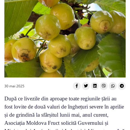
30 mai 2025
După ce livezile din aproape toate regiunile țării au
fost lovite de două valuri de înghețuri severe în aprilie
și de grindină la sfârșitul lunii mai, anul curent,
Asociația Moldova Fruct solicită Guvernului și