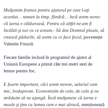
Mulţumim frumos pentru ajutorul pe care l-aţi
acordat… taman la timp, fiindcă… încă avem noroc
că iarna e călduroasă. Pentru că altfel ne-am fi
încălzit şi noi cu ce aveam.- Să dea Domnul ploaie, să
crească pădurile, să avem cu ce face focul,
povestește
Valentin Frunză.
Fiecare familie inclusă în programul de ajutor al
Uniunii Europene a primit câte trei metri steri de
lemne pentru foc.
E foarte important, căci avem nevoie, salariul cam
mic, bodaproste. Economisim de colo, de colo şi ne
străduim să ne ajungă. Încă mulţumesc că iarna e
moale şi ţine cu lumea care e mai săracă
, menționează