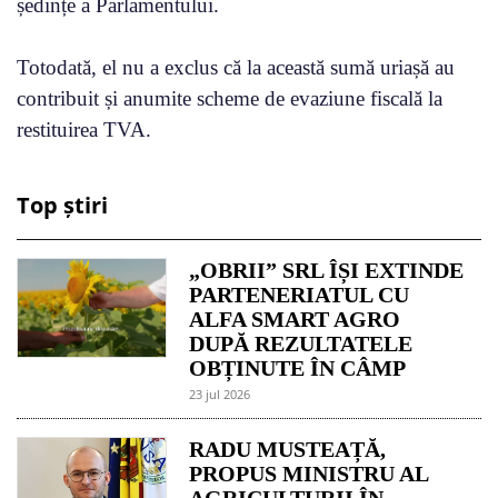
ședințe a Parlamentului.
Totodată, el nu a exclus că la această sumă uriașă au
contribuit și anumite scheme de evaziune fiscală la
restituirea TVA.
Top știri
„OBRII” SRL ÎȘI EXTINDE
PARTENERIATUL CU
ALFA SMART AGRO
DUPĂ REZULTATELE
OBȚINUTE ÎN CÂMP
23 jul 2026
RADU MUSTEAȚĂ,
PROPUS MINISTRU AL
AGRICULTURII ÎN