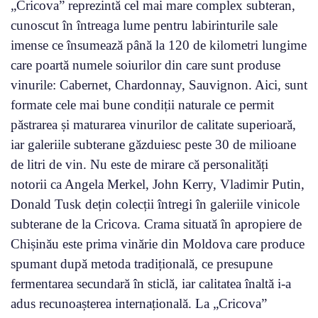
„Cricova” reprezintă cel mai mare complex subteran,
cunoscut în întreaga lume pentru labirinturile sale
imense ce însumează până la 120 de kilometri lungime
care poartă numele soiurilor din care sunt produse
vinurile: Cabernet, Chardonnay, Sauvignon. Aici, sunt
formate cele mai bune condiții naturale ce permit
păstrarea și maturarea vinurilor de calitate superioară,
iar galeriile subterane găzduiesc peste 30 de milioane
de litri de vin. Nu este de mirare că personalități
notorii ca Angela Merkel, John Kerry, Vladimir Putin,
Donald Tusk dețin colecții întregi în galeriile vinicole
subterane de la Cricova. Crama situată în apropiere de
Chișinău este prima vinărie din Moldova care produce
spumant după metoda tradițională, ce presupune
fermentarea secundară în sticlă, iar calitatea înaltă i-a
adus recunoașterea internațională. La „Cricova”