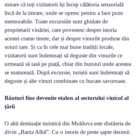
mirare că toți vizitatorii își încep călătoria senzorială
încă de la intrare, unde se opresc pentru a face poze
memorabile. Toate excursiile sunt ghidate de
proprietarii vinăriei, care povestesc despre istoria
acestei crame tinere, dar și despre vinurile produse din
soiuri rare. Și ca în cele mai bune tradiții locale,
vizitatorii sunt îndemnați să deguste din vinurile ce
urmează să iasă pe piață, chiar din butoiul unde acestea
se maturează. După excursie, turiștii sunt îndemnați să
deguste și alte vinuri combinate cu bucate savuroase.
Băuturi fine devenite etalon al sectorului vinicol al
țării
O altă destinație turistică din Moldova este distileria de
divin „Barza Albă”. Cu o istorie de peste șapte decenii