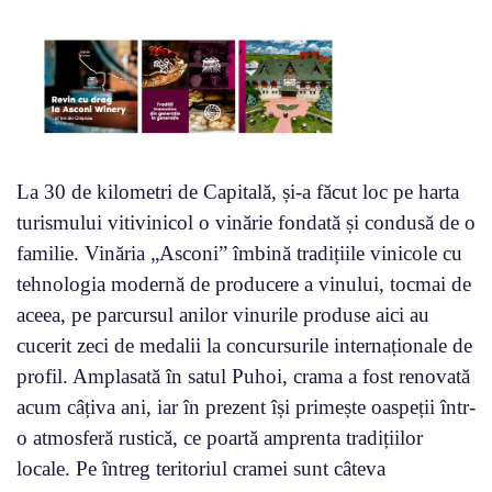
La 30 de kilometri de Capitală, și-a făcut loc pe harta
turismului vitivinicol o vinărie fondată și condusă de o
familie. Vinăria „Asconi” îmbină tradițiile vinicole cu
tehnologia modernă de producere a vinului, tocmai de
aceea, pe parcursul anilor vinurile produse aici au
cucerit zeci de medalii la concursurile internaționale de
profil. Amplasată în satul Puhoi, crama a fost renovată
acum câțiva ani, iar în prezent își primește oaspeții într-
o atmosferă rustică, ce poartă amprenta tradițiilor
locale. Pe întreg teritoriul cramei sunt câteva