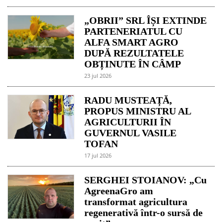
„OBRII” SRL ÎȘI EXTINDE
PARTENERIATUL CU
ALFA SMART AGRO
DUPĂ REZULTATELE
OBȚINUTE ÎN CÂMP
23 jul 2026
RADU MUSTEAȚĂ,
PROPUS MINISTRU AL
AGRICULTURII ÎN
GUVERNUL VASILE
TOFAN
17 jul 2026
SERGHEI STOIANOV: „Cu
AgreenaGro am
transformat agricultura
regenerativă într-o sursă de