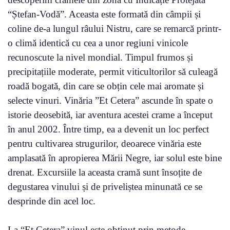
“Ștefan-Vodă”. Aceasta este formată din câmpii și
coline de-a lungul râului Nistru, care se remarcă printr-
o climă identică cu cea a unor regiuni vinicole
recunoscute la nivel mondial. Timpul frumos și
precipitațiile moderate, permit viticultorilor să culeagă
roadă bogată, din care se obțin cele mai aromate și
selecte vinuri. Vinăria ”Et Cetera” ascunde în spate o
istorie deosebită, iar aventura acestei crame a început
în anul 2002. Între timp, ea a devenit un loc perfect
pentru cultivarea strugurilor, deoarece vinăria este
amplasată în apropierea Mării Negre, iar solul este bine
drenat. Excursiile la aceasta cramă sunt însoțite de
degustarea vinului și de priveliștea minunată ce se
desprinde din acel loc.
La “Et Cetera” vinul este obținut prin metode