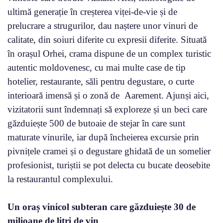
ultimă generație în creșterea viței-de-vie și de
prelucrare a strugurilor, dau naștere unor vinuri de
calitate, din soiuri diferite cu expresii diferite. Situată
în orașul Orhei, crama dispune de un complex turistic
autentic moldovenesc, cu mai multe case de tip
hotelier, restaurante, săli pentru degustare, o curte
interioară imensă și o zonă de Aarement. Ajunși aici,
vizitatorii sunt îndemnați să exploreze și un beci care
găzduiește 500 de butoaie de stejar în care sunt
maturate vinurile, iar după încheierea excursie prin
pivnițele cramei și o degustare ghidată de un somelier
profesionist, turiștii se pot delecta cu bucate deosebite
la restaurantul complexului.
Un oraș vinicol subteran care găzduiește 30 de
milioane de litri de vin