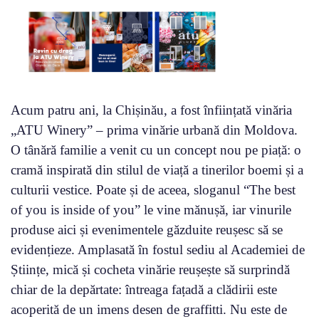
Acum patru ani, la Chișinău, a fost înființată vinăria
„ATU Winery” – prima vinărie urbană din Moldova.
O tânără familie a venit cu un concept nou pe piață: o
cramă inspirată din stilul de viață a tinerilor boemi și a
culturii vestice. Poate și de aceea, sloganul “The best
of you is inside of you” le vine mănușă, iar vinurile
produse aici și evenimentele găzduite reușesc să se
evidențieze. Amplasată în fostul sediu al Academiei de
Științe, mică și cocheta vinărie reușește să surprindă
chiar de la depărtate: întreaga fațadă a clădirii este
acoperită de un imens desen de graffitti. Nu este de