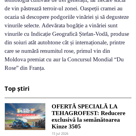
de vin păstrează terroir-ul zonei. Oaspeții cramei au
ocazia să descopere podgoriile vinăriei și să degusteze
vinurile selecte. Adevărata bogăție a vinăriei sunt
vinurile cu Indicație Geografică Ștefan-Vodă, produse
din soiuri atât autohtone cât și internaționale, printre
care se numără renumitul rose, primul vin din
Moldova premiat cu aur la Concursul Mondial “Du
Rose” din Franța.
Top știri
OFERTĂ SPECIALĂ LA
TEHAGROFEST: Reducere
exclusivă la semănătoarea
Kinze 3505
15 jul 2026