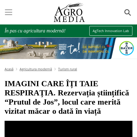
⚲
În pas cu agricultura modernă!
AgTech Innovation Lab
Acasă
Agricultura modernă
Turism rural
IMAGINI CARE ÎȚI TAIE
RESPIRAȚIA. Rezervația științifică
“Prutul de Jos”, locul care merită
vizitat măcar o dată în viață