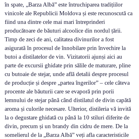
în spate, „Barza Albă” este întruchiparea tradițiilor
vinicole ale Republicii Moldova și este recunoscută ca
fiind una dintre cele mai mari întreprinderi
producătoare de băuturi alcoolice din nordul țării.
Timp de zeci de ani, calitatea divinurilor a fost
asigurată în procesul de înnobilare prin învechire la
butoi a distilatelor de vin. Vizitatorii ajunși aici au
parte de excursii ghidate prin sălile de maturare, pline
cu butoaie de stejar, unde află detalii despre procesul
de producție și despre „partea îngerilor” – cele câteva
procente ale băuturii care se evaporă prin porii
lemnului de stejar până când distilatul de divin capătă
aroma și culorile necesare. Ulterior, distileria vă invită
la o degustare ghidată cu până la 10 stiluri diferite de
divin, precum și un brandy din cidru de mere. De la
somelierul de la „Barza Albă” veți afla caracteristicile