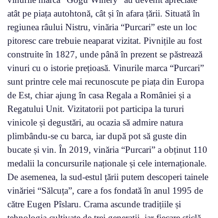
atât pe piața autohtonă, cât și în afara țării. Situată în
regiunea râului Nistru, vinăria “Purcari” este un loc
pitoresc care trebuie neaparat vizitat. Pivnițile au fost
construite în 1827, unde până în prezent se păstrează
vinuri cu o istorie prețioasă. Vinurile marca “Purcari”
sunt printre cele mai recunoscute pe piața din Europa
de Est, chiar ajung în casa Regala a României și a
Regatului Unit. Vizitatorii pot participa la tururi
vinicole și degustări, au ocazia să admire natura
plimbându-se cu barca, iar după pot să guste din
bucate și vin. În 2019, vinăria “Purcari” a obținut 110
medalii la concursurile naționale și cele internaționale.
De asemenea, la sud-estul țării putem descoperi tainele
vinăriei “Sălcuța”, care a fos fondată în anul 1995 de
către Eugen Pîslaru. Crama ascunde tradițiile și
tehnologia cultivate de trei generații, iar fiecare sticlă