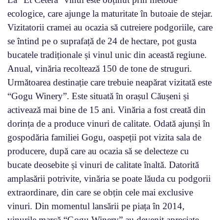
ecologice, care ajunge la maturitate în butoaie de stejar.
Vizitatorii cramei au ocazia să cutreiere podgoriile, care
se întind pe o suprafață de 24 de hectare, pot gusta
bucatele tradiționale și vinul unic din această regiune.
Anual, vinăria recoltează 150 de tone de struguri.
Următoarea destinație care trebuie neapărat vizitată este
“Gogu Winery”. Este situată în orașul Căușeni și
activează mai bine de 15 ani. Vinăria a fost creată din
dorința de a produce vinuri de calitate. Odată ajunși în
gospodăria familiei Gogu, oaspeții pot vizita sala de
producere, după care au ocazia să se delecteze cu
bucate deosebite și vinuri de calitate înaltă. Datorită
amplasării potrivite, vinăria se poate lăuda cu podgorii
extraordinare, din care se obțin cele mai exclusive
vinuri. Din momentul lansării pe piața în 2014,
vinurile marcă “Gogu Winery” au devenit apreciate