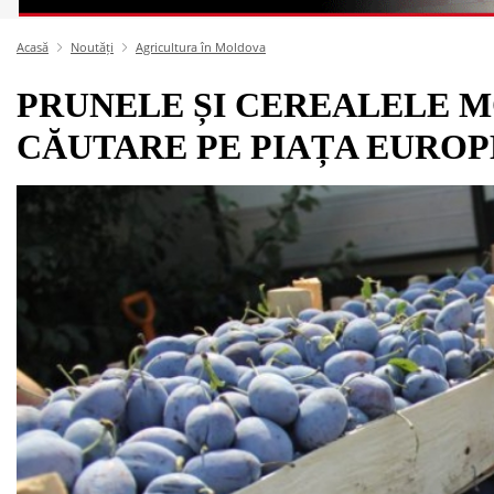
Acasă
Noutăți
Agricultura în Moldova
PRUNELE ȘI CEREALELE 
CĂUTARE PE PIAȚA EURO