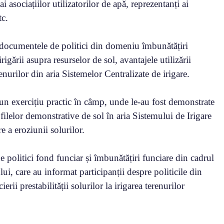
 asociațiilor utilizatorilor de apă, reprezentanți ai
tc.
cu documentele de politici din domeniu îmbunătățiri
rigării asupra resurselor de sol, avantajele utilizării
enurilor din aria Sistemelor Centralizate de irigare.
a un exercițiu practic în câmp, unde le-au fost demonstrate
filelor demonstrative de sol în aria Sistemului de Irigare
e a eroziunii solurilor.
e politici fond funciar și îmbunătățiri funciare din cadrul
ui, care au informat participanții despre politicile din
ii prestabilității solurilor la irigarea terenurilor