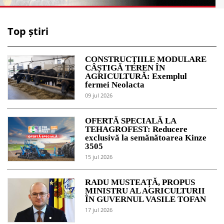
Top știri
CONSTRUCȚIILE MODULARE
CÂȘTIGĂ TEREN ÎN
AGRICULTURĂ: Exemplul
fermei Neolacta
09 jul 2026
OFERTĂ SPECIALĂ LA
TEHAGROFEST: Reducere
exclusivă la semănătoarea Kinze
3505
15 jul 2026
RADU MUSTEAȚĂ, PROPUS
MINISTRU AL AGRICULTURII
ÎN GUVERNUL VASILE TOFAN
17 jul 2026