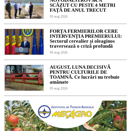
NOVODNESTROVSK A
SCĂZUT CU PESTE 4 METRI
FAȚĂ DE ANUL TRECUT
05 aug 2026
FORȚA FERMIERILOR CERE
INTERVENȚIA PREMIERULUI:
Sectorul cerealier și oleaginos
traversează o criză profundă
05 aug 2026
AUGUST, LUNA DECISIVĂ
PENTRU CULTURILE DE
TOAMNĂ. Ce lucrări nu trebuie
amânate
05 aug 2026