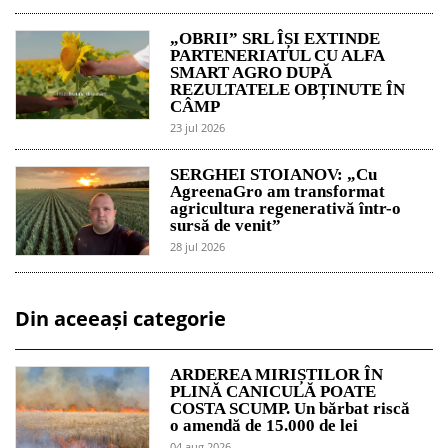
„OBRII” SRL ÎȘI EXTINDE
PARTENERIATUL CU ALFA
SMART AGRO DUPĂ
REZULTATELE OBȚINUTE ÎN
CÂMP
23 jul 2026
SERGHEI STOIANOV: „Cu
AgreenaGro am transformat
agricultura regenerativă într-o
sursă de venit”
28 jul 2026
Din aceeași categorie
ARDEREA MIRIȘTILOR ÎN
PLINĂ CANICULĂ POATE
COSTA SCUMP. Un bărbat riscă
o amendă de 15.000 de lei
04 aug 2026