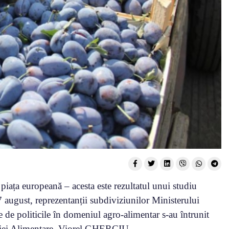
piața europeană – acesta este rezultatul unui studiu
7 august, reprezentanții subdiviziunilor Ministerului
 de politicile în domeniul agro-alimentar s-au întrunit
striei Alimentare, Viorel GHERCIU.