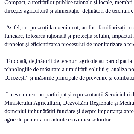
Compact, autorităților publice raionale și locale, membri ai
direcției agricultură și alimentație, deținători de terenuri e
Astfel, cei prezenți la eveniment, au fost familiarizați 
funciare, folosirea rațională și protecția solului, impactul i
dronelor și eficientizarea procesului de monitorizare a ter
Totodată, deținătorii de terenuri agricole au participat l
tehnologiile de măsurare a umidității solului și analiza po
„Grozești” și măsurile principale de prevenire și combater
La eveniment au participat și reprezentanții Serviciului d
Ministerului Agriculturii, Dezvoltării Regionale și Mediul
domeniul îmbunătățiri funciare și despre importanța aprecier
agricole pentru a nu admite eroziunea solurilor.