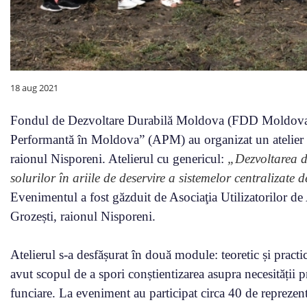
18 aug 2021
Fondul de Dezvoltare Durabilă Moldova (FDD Moldova) 
Performantă în Moldova” (APM) au organizat un atelier de
raionul Nisporeni. Atelierul cu genericul:
„Dezvoltarea du
solurilor în ariile de deservire a sistemelor centralizate 
Evenimentul a fost găzduit de Asociaţia Utilizatorilor de 
Grozești, raionul Nisporeni.
Atelierul s-a desfășurat în două module: teoretic și practi
avut scopul de a spori conștientizarea asupra necesității prot
funciare. La eveniment au participat circa 40 de repreze