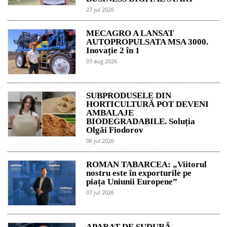
27 jul 2026
MECAGRO A LANSAT
AUTOPROPULSATA MSA 3000.
Inovație 2 în 1
03 aug 2026
SUBPRODUSELE DIN
HORTICULTURĂ POT DEVENI
AMBALAJE
BIODEGRADABILE. Soluția
Olgăi Fiodorov
06 jul 2026
ROMAN TABARCEA: „Viitorul
nostru este în exporturile pe
piața Uniunii Europene”
07 jul 2026
APARAT DE SUDURĂ