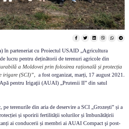
în parteneriat cu Proiectul USAID „Agricultura
 lucru pentru deținătorii de terenuri agricole din
rabilă a Moldovei prin folosirea rațională și protecția
de irigare (SCI)”,
a fost organizat, marți, 17 august 2021.
Apă pentru Irigaţii (AUAI) „Prutenii II” din satul
c, pe terenurile din aria de deservire a SCI „Grozești” și a
ecției și sporirii fertilității solurilor și îmbunătățirii
ntanți ai conducerii și membri ai AUAI Compact şi post-