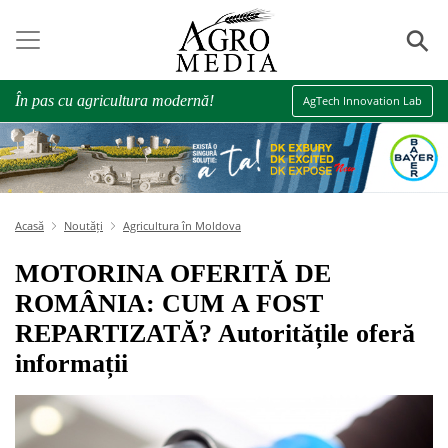
⚲
În pas cu agricultura modernă!
AgTech Innovation Lab
Acasă
Noutăți
Agricultura în Moldova
MOTORINA OFERITĂ DE
ROMÂNIA: CUM A FOST
REPARTIZATĂ? Autoritățile oferă
informații