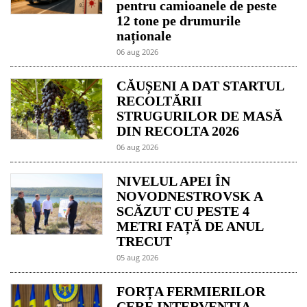
pentru camioanele de peste
12 tone pe drumurile
naționale
06 aug 2026
CĂUȘENI A DAT STARTUL
RECOLTĂRII
STRUGURILOR DE MASĂ
DIN RECOLTA 2026
06 aug 2026
NIVELUL APEI ÎN
NOVODNESTROVSK A
SCĂZUT CU PESTE 4
METRI FAȚĂ DE ANUL
TRECUT
05 aug 2026
FORȚA FERMIERILOR
CERE INTERVENȚIA