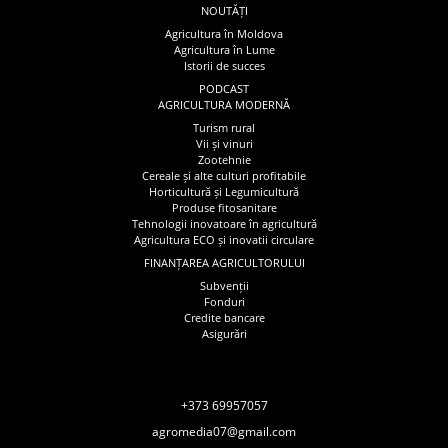
NOUTĂȚI
Agricultura în Moldova
Agricultura în Lume
Istorii de succes
PODCAST
AGRICULTURA MODERNĂ
Turism rural
Vii și vinuri
Zootehnie
Cereale și alte culturi profitabile
Horticultură și Legumicultură
Produse fitosanitare
Tehnologii inovatoare în agricultură
Agricultura ECO și inovatii circulare
FINANȚAREA AGRICULTORULUI
Subvenții
Fonduri
Credite bancare
Asigurări
+373 69957057
agromedia07@gmail.com