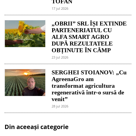
TOFAN
17 jul 2026
„OBRII” SRL ÎȘI EXTINDE
PARTENERIATUL CU
ALFA SMART AGRO
DUPĂ REZULTATELE
OBȚINUTE ÎN CÂMP
23 jul 2026
SERGHEI STOIANOV: „Cu
AgreenaGro am
transformat agricultura
regenerativă într-o sursă de
venit”
28 jul 2026
Din aceeași categorie