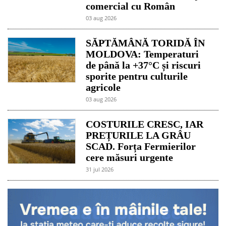
comercial cu Român
03 aug 2026
SĂPTĂMÂNĂ TORIDĂ ÎN
MOLDOVA: Temperaturi
de până la +37°C și riscuri
sporite pentru culturile
agricole
03 aug 2026
COSTURILE CRESC, IAR
PREȚURILE LA GRÂU
SCAD. Forța Fermierilor
cere măsuri urgente
31 jul 2026