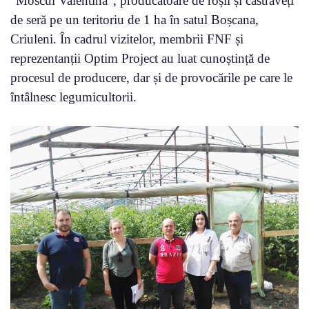
“Moscul Valentina”, producătoare de roșii și castraveți
de seră pe un teritoriu de 1 ha în satul Boșcana,
Criuleni. În cadrul vizitelor, membrii FNF și
reprezentanții Optim Project au luat cunoștință de
procesul de producere, dar și de provocările pe care le
întâlnesc legumicultorii.