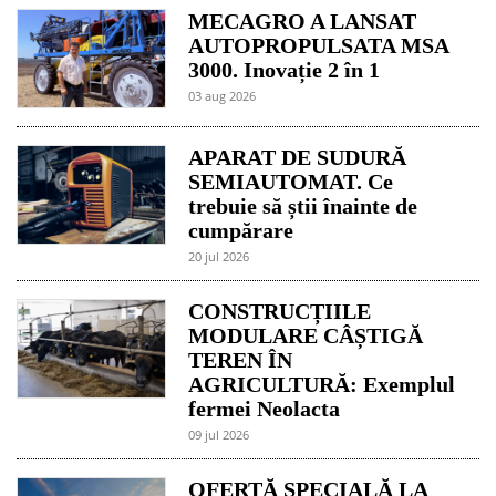
MECAGRO A LANSAT
AUTOPROPULSATA MSA
3000. Inovație 2 în 1
03 aug 2026
APARAT DE SUDURĂ
SEMIAUTOMAT. Ce
trebuie să știi înainte de
cumpărare
20 jul 2026
CONSTRUCȚIILE
MODULARE CÂȘTIGĂ
TEREN ÎN
AGRICULTURĂ: Exemplul
fermei Neolacta
09 jul 2026
OFERTĂ SPECIALĂ LA