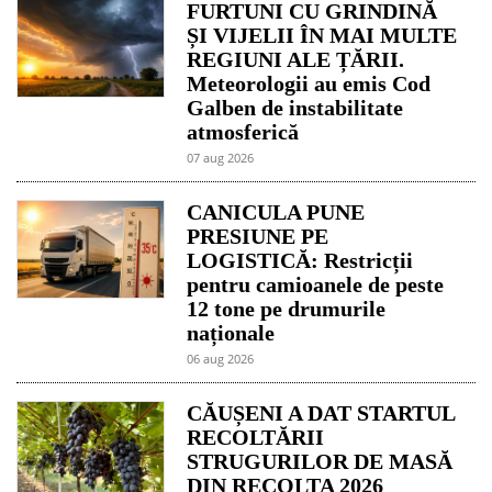
FURTUNI CU GRINDINĂ
ȘI VIJELII ÎN MAI MULTE
REGIUNI ALE ȚĂRII.
Meteorologii au emis Cod
Galben de instabilitate
atmosferică
07 aug 2026
CANICULA PUNE
PRESIUNE PE
LOGISTICĂ: Restricții
pentru camioanele de peste
12 tone pe drumurile
naționale
06 aug 2026
CĂUȘENI A DAT STARTUL
RECOLTĂRII
STRUGURILOR DE MASĂ
DIN RECOLTA 2026