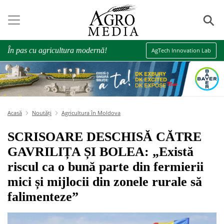
⚲
În pas cu agricultura modernă!
AgTech Innovation Lab
Acasă
Noutăți
Agricultura în Moldova
SCRISOARE DESCHISĂ CĂTRE
GAVRILIȚA ȘI BOLEA: „Există
riscul ca o bună parte din fermierii
mici și mijlocii din zonele rurale să
falimenteze”