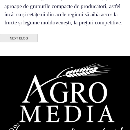
aproape de grupurile compacte de producători, astfel
încât ca și cetățenii din acele regiuni să aibă acces la
fructe și legume moldovenești, la prețuri competitive.
NEXT BLOG