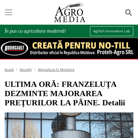
⚲
În pas cu agricultura modernă!
AgTech Innovation Lab
Acasă
Noutăți
Agricultura în Moldova
ULTIMA ORĂ: FRANZELUȚA
DEZMINTE MAJORAREA
PREȚURILOR LA PÂINE. Detalii