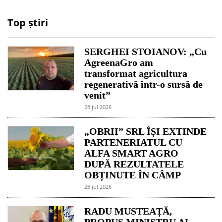
Top știri
SERGHEI STOIANOV: „Cu
AgreenaGro am
transformat agricultura
regenerativă într-o sursă de
venit”
28 jul 2026
„OBRII” SRL ÎȘI EXTINDE
PARTENERIATUL CU
ALFA SMART AGRO
DUPĂ REZULTATELE
OBȚINUTE ÎN CÂMP
23 jul 2026
RADU MUSTEAȚĂ,
PROPUS MINISTRU AL