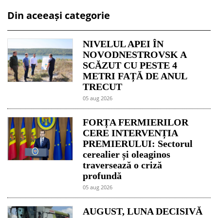
Din aceeași categorie
NIVELUL APEI ÎN
NOVODNESTROVSK A
SCĂZUT CU PESTE 4
METRI FAȚĂ DE ANUL
TRECUT
05 aug 2026
FORȚA FERMIERILOR
CERE INTERVENȚIA
PREMIERULUI: Sectorul
cerealier și oleaginos
traversează o criză
profundă
05 aug 2026
AUGUST, LUNA DECISIVĂ