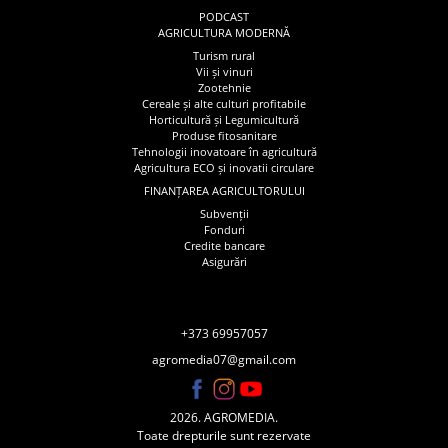
PODCAST
AGRICULTURA MODERNĂ
Turism rural
Vii și vinuri
Zootehnie
Cereale și alte culturi profitabile
Horticultură și Legumicultură
Produse fitosanitare
Tehnologii inovatoare în agricultură
Agricultura ECO și inovatii circulare
FINANȚAREA AGRICULTORULUI
Subvenții
Fonduri
Credite bancare
Asigurări
+373 69957057
agromedia07@gmail.com
2026. AGROMEDIA.
Toate drepturile sunt rezervate