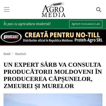
⚲
În pas cu agricultura modernă!
AgTech Innovation Lab
Acasă
Anunțuri
UN EXPERT SÂRB VA CONSULTA
PRODUCĂTORII MOLDOVENI ÎN
PRODUCEREA CĂPȘUNELOR,
ZMEUREI ȘI MURELOR