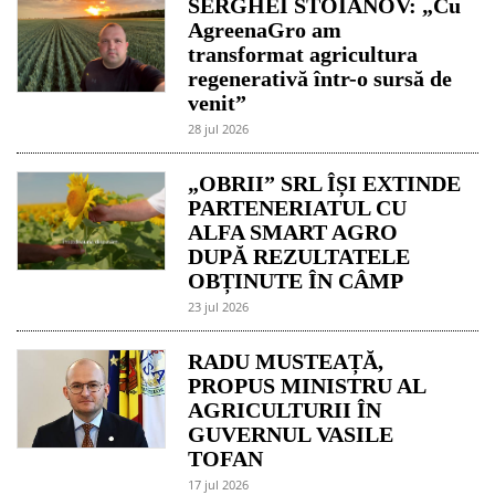
SERGHEI STOIANOV: „Cu
AgreenaGro am
transformat agricultura
regenerativă într-o sursă de
venit”
28 jul 2026
„OBRII” SRL ÎȘI EXTINDE
PARTENERIATUL CU
ALFA SMART AGRO
DUPĂ REZULTATELE
OBȚINUTE ÎN CÂMP
23 jul 2026
RADU MUSTEAȚĂ,
PROPUS MINISTRU AL
AGRICULTURII ÎN
GUVERNUL VASILE
TOFAN
17 jul 2026