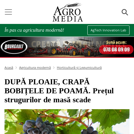
⚲
În pas cu agricultura modernă!
AgTech Innovation Lab
Acasă
Agricultura modernă
Horticultură și Legumicultură
DUPĂ PLOAIE, CRAPĂ
BOBIȚELE DE POAMĂ. Prețul
strugurilor de masă scade