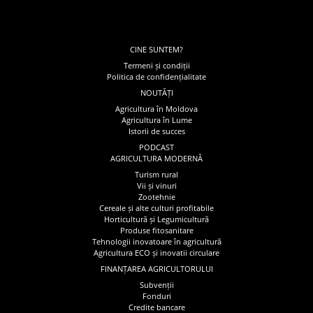
CINE SUNTEM?
Termeni și condiții
Politica de confidențialitate
NOUTĂȚI
Agricultura în Moldova
Agricultura în Lume
Istorii de succes
PODCAST
AGRICULTURA MODERNĂ
Turism rural
Vii și vinuri
Zootehnie
Cereale și alte culturi profitabile
Horticultură și Legumicultură
Produse fitosanitare
Tehnologii inovatoare în agricultură
Agricultura ECO și inovatii circulare
FINANȚAREA AGRICULTORULUI
Subvenții
Fonduri
Credite bancare