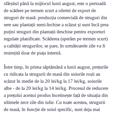
sfârșitul până la mijlocul lunii august, este o perioadă
de scădere pe termen scurt a ofertei de export de
struguri de masă: producția comercială de struguri din
sere sau plantații semi-închise a scăzut și sunt încă prea
puțini struguri din plantații deschise pentru exporturi
regulate planificate. Scăderea (sperăm pe termen scurt)
a calității strugurilor, se pare, în următoarele zile va fi
resimțită doar de piața internă.
Între timp, în prima săptămână a lunii august, prețurile
cu ridicata la strugurii de masă din soiurile roșii au
scăzut în medie de la 20 lei/kg la 17 lei/kg, soiurile
albe - de la 20 lei/kg la 14 lei/kg. Procesul de reducere
a prețului acestui produs încetinește față de situația din
ultimele zece zile din iulie. Cu toate acestea, strugurii
de masă, în funcție de soiul specific, sunt deja mai