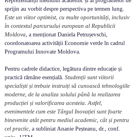
Reprezentanții mediului academic și ai programelor de
sprijin au vorbit despre perspectiva pe termen lung.
Este un viitor optimist, cu multe oportunități, inclusiv
în contextul parcursului european al Republicii
Moldova
, a menționat Daniela Petrușevschi,
coordonatoarea activității Economie verde în cadrul
Programului Innovate Moldova.
Pentru cadrele didactice, legătura dintre educație și
practică rămâne esențială.
Studenții sunt viitorii
specialiști și trebuie instruiți să cunoască tehnologiile
moderne, de la analiza solului până la realizarea
producției și valorificarea acesteia. Astfel,
evenimentele cum este Târgul Inovației sunt foarte
binevenite atât pentru mediul academic, cât și pentru
cel practic,
a subliniat Ananie Peșteanu, dr., conf.