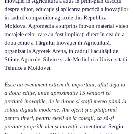
Inovației în Agricultură a adus în prim-plan discuții
despre viitor, educație și aplicarea practică a inovațiilor
în cadrul companiilor agricole din Republica
Moldova. Agromedia a surprins într-un material video
mesajele celor care au fost implicați direct în cea de-a
doua ediție a Târgului Inovației în Agricultură,
organizat la Agrotek Arena, în cadrul Facultății de
Științe Agricole, Silvice și ale Mediului a Universității
Tehnice a Moldovei.
Est.e un eveniment extrem de important, aflat deja la
a doua ediție, unde aproximativ 15 vendori își
prezintă inovațiile, de la drone și stații meteo până la
soluții digitale moderne. Am oferit și o platformă
pentru tineri, pentru elevii de la colegii, ca să-și
prezinte propriile idei și inovații,
a menționat Sergiu