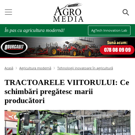
⚲
În pas cu agricultura modernă!
AgTech Innovation Lab
Acasă
Agricultura modernă
Tehnologii inovatoare în agricultură
TRACTOARELE VIITORULUI: Ce
schimbări pregătesc marii
producători