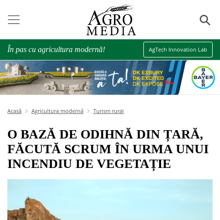
⚲
În pas cu agricultura modernă!
AgTech Innovation Lab
Acasă
Agricultura modernă
Turism rural
O BAZĂ DE ODIHNĂ DIN ȚARĂ,
FĂCUTĂ SCRUM ÎN URMA UNUI
INCENDIU DE VEGETAȚIE