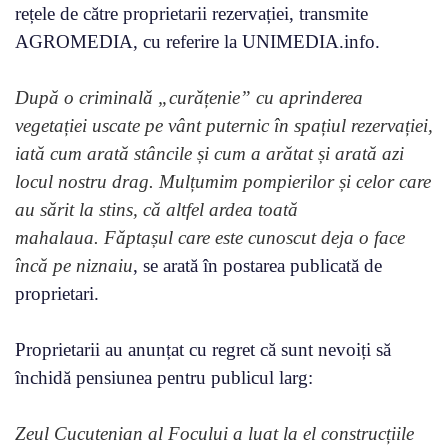
rețele de către proprietarii rezervației, transmite
AGROMEDIA, cu referire la UNIMEDIA.info.
După o criminală „curățenie” cu aprinderea
vegetației uscate pe vânt puternic în spațiul rezervației,
iată cum arată stâncile și cum a arătat și arată azi
locul nostru drag. Mulțumim pompierilor și celor care
au sărit la stins, că altfel ardea toată
mahalaua. Făptașul care este cunoscut deja o face
încă pe niznaiu
, se arată în postarea publicată de
proprietari.
Proprietarii au anunțat cu regret că sunt nevoiți să
închidă pensiunea pentru publicul larg:
Zeul Cucutenian al Focului a luat la el construcțiile