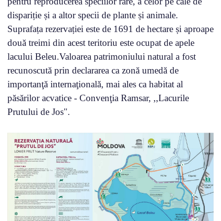
pentru reproducerea speciilor rare, a celor pe cale de
dispariție și a altor specii de plante și animale.
Suprafața rezervației este de 1691 de hectare și aproape
două treimi din acest teritoriu este ocupat de apele
lacului Beleu.Valoarea patrimoniului natural a fost
recunoscută prin declararea ca zonă umedă de
importanţă internaţională, mai ales ca habitat al
păsărilor acvatice - Convenţia Ramsar, ,,Lacurile
Prutului de Jos".