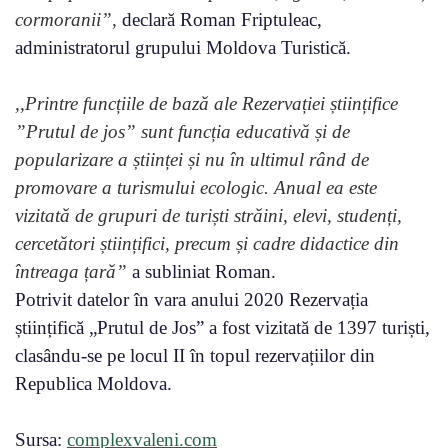
cormoranii”,
declară Roman Friptuleac,
administratorul grupului Moldova Turistică.
,,Printre funcțiile de bază ale Rezervației științifice
”Prutul de jos” sunt funcția educativă și de
popularizare a științei și nu în ultimul rând de
promovare a turismului ecologic. Anual ea este
vizitată de grupuri de turiști străini, elevi, studenți,
cercetători științifici, precum și cadre didactice din
întreaga țară”
a subliniat Roman.
Potrivit datelor în vara anului 2020 Rezervația
științifică „Prutul de Jos” a fost vizitată de 1397 turiști,
clasându-se pe locul II în topul rezervațiilor din
Republica Moldova.
Sursa:
complexvaleni.com