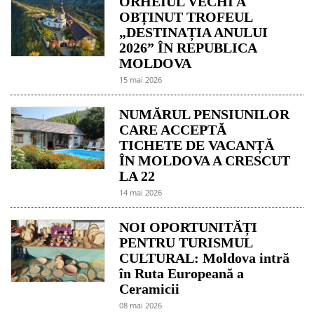
ORHEIUL VECHI A
OBȚINUT TROFEUL
„DESTINAȚIA ANULUI
2026” ÎN REPUBLICA
MOLDOVA
15 mai 2026
NUMĂRUL PENSIUNILOR
CARE ACCEPTĂ
TICHETE DE VACANȚĂ
ÎN MOLDOVA A CRESCUT
LA 22
14 mai 2026
NOI OPORTUNITĂȚI
PENTRU TURISMUL
CULTURAL: Moldova intră
în Ruta Europeană a
Ceramicii
08 mai 2026