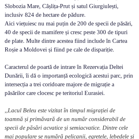
Slobozia Mare, Câșlița-Prut și satul Giurgiulești,
inclusiv 824 de hectare de pădure.
Aici viețuiesc nu mai puțin de 200 de specii de păsări,
40 de specii de mamifere și cresc peste 300 de tipuri
de plate. Multe dintre acestea fiind include în Cartea
Roșie a Moldovei și fiind pe cale de dispariție.
Caracterul de poartă de intrare în Rezervația Deltei
Dunării, îi dă o importanță ecologică acestui parc, prin
intersecția a trei coridoare majore de migrație a
păsărilor care clocesc pe teritoriul Eurasiei.
,,Lacul Beleu este vizitat în timpul migrației de
toamnă și primăvară de un număr considerabil de
specii de păsări acvatice și semiacvatice. Dintre cele
mai populare se numără pelicanii, egretele, lebedele și