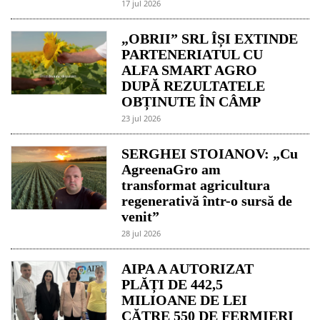
17 jul 2026
„OBRII” SRL ÎȘI EXTINDE
PARTENERIATUL CU
ALFA SMART AGRO
DUPĂ REZULTATELE
OBȚINUTE ÎN CÂMP
23 jul 2026
SERGHEI STOIANOV: „Cu
AgreenaGro am
transformat agricultura
regenerativă într-o sursă de
venit”
28 jul 2026
AIPA A AUTORIZAT
PLĂȚI DE 442,5
MILIOANE DE LEI
CĂTRE 550 DE FERMIERI