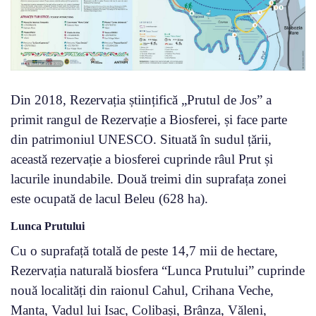
Din 2018, Rezervația științifică „Prutul de Jos” a
primit rangul de Rezervație a Biosferei, și face parte
din patrimoniul UNESCO. Situată în sudul țării,
această rezervație a biosferei cuprinde râul Prut și
lacurile inundabile. Două treimi din suprafața zonei
este ocupată de lacul Beleu (628 ha).
Lunca Prutului
Cu o suprafață totală de peste 14,7 mii de hectare,
Rezervația naturală biosfera “Lunca Prutului” cuprinde
nouă localități din raionul Cahul, Crihana Veche,
Manta, Vadul lui Isac, Colibași, Brânza, Văleni,