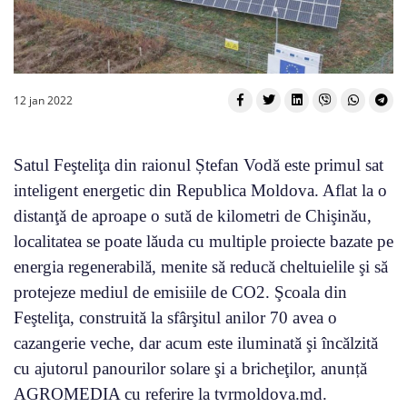
12 jan 2022
Satul Feşteliţa din raionul Ștefan Vodă este primul sat
inteligent energetic din Republica Moldova. Aflat la o
distanţă de aproape o sută de kilometri de Chişinău,
localitatea se poate lăuda cu multiple proiecte bazate pe
energia regenerabilă, menite să reducă cheltuielile şi să
protejeze mediul de emisiile de CO2. Şcoala din
Feşteliţa, construită la sfârşitul anilor 70 avea o
cazangerie veche, dar acum este iluminată şi încălzită
cu ajutorul panourilor solare şi a bricheţilor, anunță
AGROMEDIA cu referire la tvrmoldova.md.