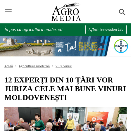
⚲
În pas cu agricultura modernă!
AgTech Innovation Lab
Acasă
Agricultura modernă
Vii și vinuri
12 EXPERȚI DIN 10 ȚĂRI VOR
JURIZA CELE MAI BUNE VINURI
MOLDOVENEȘTI