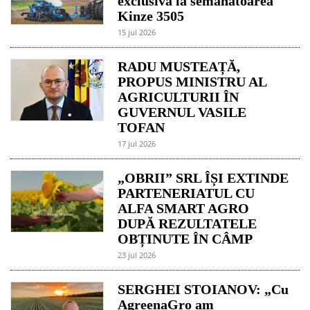
exclusivă la semănătoarea
Kinze 3505
15 jul 2026
RADU MUSTEAȚĂ,
PROPUS MINISTRU AL
AGRICULTURII ÎN
GUVERNUL VASILE
TOFAN
17 jul 2026
„OBRII” SRL ÎȘI EXTINDE
PARTENERIATUL CU
ALFA SMART AGRO
DUPĂ REZULTATELE
OBȚINUTE ÎN CÂMP
23 jul 2026
SERGHEI STOIANOV: „Cu
AgreenaGro am