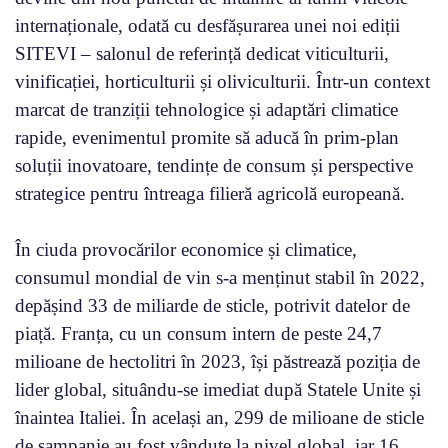
internaționale, odată cu desfășurarea unei noi ediții
SITEVI – salonul de referință dedicat viticulturii,
vinificației, horticulturii și oliviculturii. Într-un context
marcat de tranziții tehnologice și adaptări climatice
rapide, evenimentul promite să aducă în prim-plan
soluții inovatoare, tendințe de consum și perspective
strategice pentru întreaga filieră agricolă europeană.
În ciuda provocărilor economice și climatice,
consumul mondial de vin s-a menținut stabil în 2022,
depășind 33 de miliarde de sticle, potrivit datelor de
piață. Franța, cu un consum intern de peste 24,7
milioane de hectolitri în 2023, își păstrează poziția de
lider global, situându-se imediat după Statele Unite și
înaintea Italiei. În același an, 299 de milioane de sticle
de șampanie au fost vândute la nivel global, iar 16