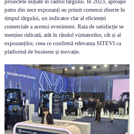
proiectele inițiate în cadrul târgului. În 2023, aproape
patru din zece expozanți au primit comenzi directe în
timpul târgului, un indicator clar al eficienței
comerciale a acestui eveniment. Rata de satisfacție se
menține ridicată, atât în rândul vizitatorilor, cât și al
expozanților, ceea ce confirmă relevanța SITEVI ca
platformă de business și inovație.