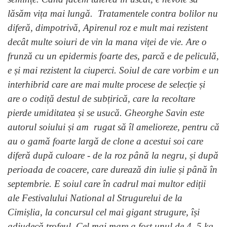
lăsăm vița mai lungă. Tratamentele contra bolilor nu
diferă, dimpotrivă, Apirenul roz e mult mai rezistent
decât multe soiuri de vin la mana viței de vie. Are o
frunză cu un epidermis foarte des, parcă e de peliculă,
e și mai rezistent la ciuperci. Soiul de care vorbim e un
interhibrid care are mai multe procese de selecție și
are o codiță destul de subțirică, care la recoltare
pierde umiditatea și se usucă. Gheorghe Savin este
autorul soiului și am rugat să îl amelioreze, pentru că
au o gamă foarte largă de clone a acestui soi care
diferă după culoare - de la roz până la negru, și după
perioada de coacere, care durează din iulie și până în
septembrie. E soiul care în cadrul mai multor ediții
ale Festivalului National al Strugurelui de la
Cimișlia, la concursul cel mai gigant strugure, își
adjudecă trofeul. Cel mai mare a fost unul de 4, 5 kg.