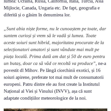
lumea: Ucraina, Rusia, California, Italia, Turcia, Asia
Mijlocie, Canada, Ungaria etc. De fapt, geografia e
diferită și o găsim în denumirea lor.
„Sunt abia niște forme, nu le cunoaștem pe toate, dar
suntem curioși și vrem să le vadă și lumea. Toate
aceste soiuri sunt hibrid, majoritatea procurate de la
selecționatori amatori și sunt vândute mai mult pe
piața locală. Prima dată am dat și 50 de euro pentru
un butaș, doar ca să văd ce recoltă va produce”
, ne-a
povestit dl Mihov. Pe lângă ciorchinii exotici, și 16
soiuri apirene, preferate tot mai mult de consumatorii
europeni. Patru dintre ele au fost create la Institutul
Național al Viei și Vinului (INVV), așa că sunt
adaptate condițiilor meteorologice de la noi.