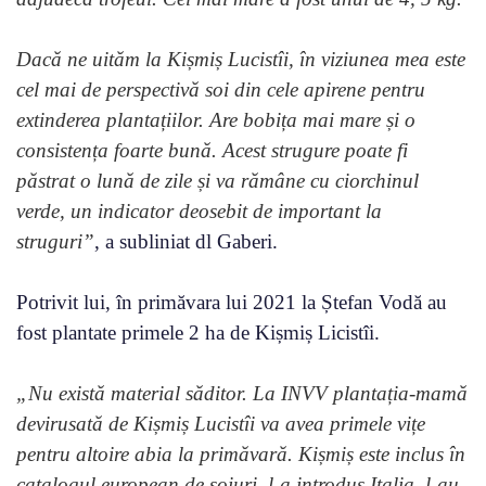
Dacă ne uităm la Kișmiș Lucistîi, în viziunea mea este
cel mai de perspectivă soi din cele apirene pentru
extinderea plantațiilor. Are bobița mai mare și o
consistența foarte bună. Acest strugure poate fi
păstrat o lună de zile și va rămâne cu ciorchinul
verde, un indicator deosebit de important la
struguri”
, a subliniat dl Gaberi.
Potrivit lui, în primăvara lui 2021 la Ștefan Vodă au
fost plantate primele 2 ha de Kișmiș Licistîi.
„Nu există material săditor. La INVV plantația-mamă
devirusată de Kișmiș Lucistîi va avea primele vițe
pentru altoire abia la primăvară. Kișmiș este inclus în
catalogul european de soiuri, l-a introdus Italia, l-au