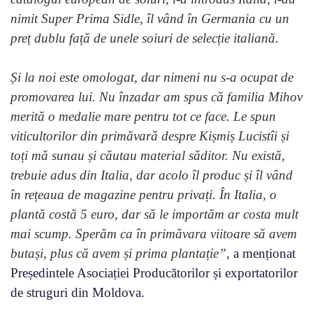
nimit Super Prima Sidle, îl vând în Germania cu un
preț dublu față de unele soiuri de selecție italiană.
Și la noi este omologat, dar nimeni nu s-a ocupat de
promovarea lui. Nu înzadar am spus că familia Mihov
merită o medalie mare pentru tot ce face. Le spun
viticultorilor din primăvară despre Kișmiș Lucistîi și
toți mă sunau și căutau material săditor. Nu există,
trebuie adus din Italia, dar acolo îl produc și îl vând
în rețeaua de magazine pentru privați. În Italia, o
plantă costă 5 euro, dar să le importăm ar costa mult
mai scump. Sperăm ca în primăvara viitoare să avem
butași, plus că avem și prima plantație”,
a menționat
Președintele Asociației Producătorilor și exportatorilor
de struguri din Moldova.