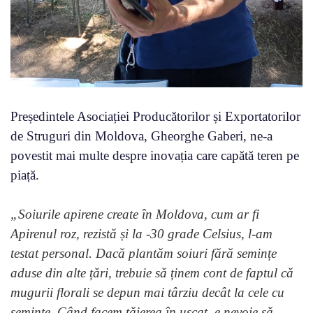
Președintele Asociației Producătorilor și Exportatorilor
de Struguri din Moldova, Gheorghe Gaberi, ne-a
povestit mai multe despre inovația care capătă teren pe
piață.
„Soiurile apirene create în Moldova, cum ar fi
Apirenul roz, rezistă și la -30 grade Celsius, l-am
testat personal. Dacă plantăm soiuri fără semințe
aduse din alte țări, trebuie să ținem cont de faptul că
mugurii florali se depun mai târziu decât la cele cu
semințe. Când facem tăierea în uscat, e nevoie să