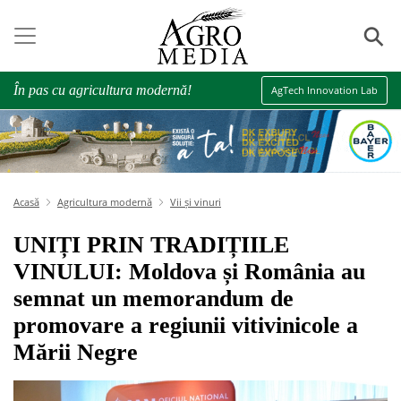
⚲
În pas cu agricultura modernă!
AgTech Innovation Lab
Acasă
Agricultura modernă
Vii și vinuri
UNIȚI PRIN TRADIȚIILE
VINULUI: Moldova și România au
semnat un memorandum de
promovare a regiunii vitivinicole a
Mării Negre