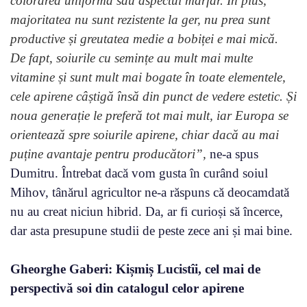
colorarea uniformă sau aspectul marfar. În plus,
majoritatea nu sunt rezistente la ger, nu prea sunt
productive și greutatea medie a bobiței e mai mică.
De fapt, soiurile cu semințe au mult mai multe
vitamine și sunt mult mai bogate în toate elementele,
cele apirene câștigă însă din punct de vedere estetic. Și
noua generație le preferă tot mai mult, iar Europa se
orientează spre soiurile apirene, chiar dacă au mai
puține avantaje pentru producători”,
ne-a spus
Dumitru. Întrebat dacă vom gusta în curând soiul
Mihov, tânărul agricultor ne-a răspuns că deocamdată
nu au creat niciun hibrid. Da, ar fi curioși să încerce,
dar asta presupune studii de peste zece ani și mai bine.
Gheorghe Gaberi: Kișmiș Lucistîi, cel mai de
perspectivă soi din catalogul celor apirene