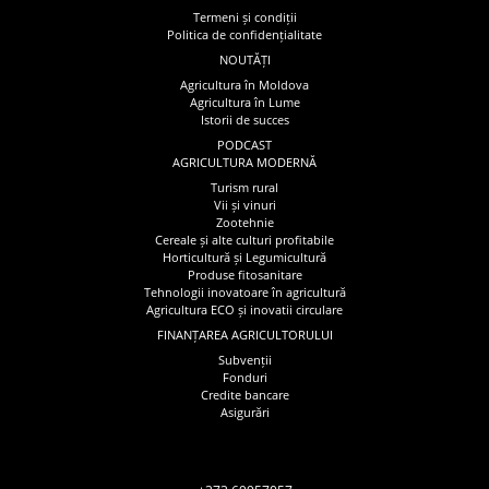
Termeni și condiții
Politica de confidențialitate
NOUTĂȚI
Agricultura în Moldova
Agricultura în Lume
Istorii de succes
PODCAST
AGRICULTURA MODERNĂ
Turism rural
Vii și vinuri
Zootehnie
Cereale și alte culturi profitabile
Horticultură și Legumicultură
Produse fitosanitare
Tehnologii inovatoare în agricultură
Agricultura ECO și inovatii circulare
FINANȚAREA AGRICULTORULUI
Subvenții
Fonduri
Credite bancare
Asigurări