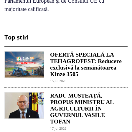
Parlamentul European și de Consiliul UE cu
majoritate calificată.
Top știri
OFERTĂ SPECIALĂ LA
TEHAGROFEST: Reducere
exclusivă la semănătoarea
Kinze 3505
15 jul 2026
RADU MUSTEAȚĂ,
PROPUS MINISTRU AL
AGRICULTURII ÎN
GUVERNUL VASILE
TOFAN
17 jul 2026