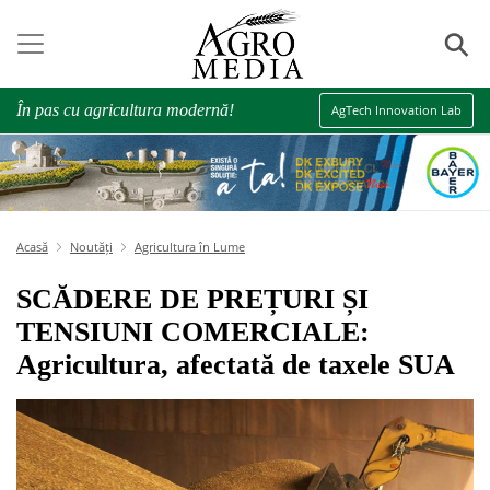
⚲
În pas cu agricultura modernă!
AgTech Innovation Lab
Acasă
Noutăți
Agricultura în Lume
SCĂDERE DE PREȚURI ȘI
TENSIUNI COMERCIALE:
Agricultura, afectată de taxele SUA