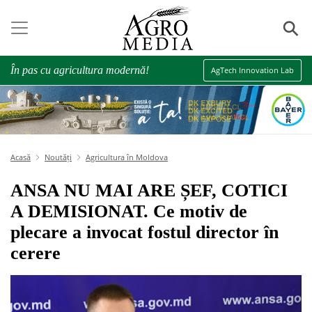
⚲
În pas cu agricultura modernă!
AgTech Innovation Lab
Acasă
Noutăți
Agricultura în Moldova
ANSA NU MAI ARE ȘEF, COTICI
A DEMISIONAT. Ce motiv de
plecare a invocat fostul director în
cerere