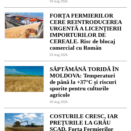
03 aug 2026
FORȚA FERMIERILOR
CERE REINTRODUCEREA
URGENTĂ A LICENȚIERII
IMPORTURILOR DE
CEREALE. Risc de blocaj
comercial cu Român
03 aug 2026
SĂPTĂMÂNĂ TORIDĂ ÎN
MOLDOVA: Temperaturi
de până la +37°C și riscuri
sporite pentru culturile
agricole
03 aug 2026
COSTURILE CRESC, IAR
PREȚURILE LA GRÂU
SCAD. Forța Fermierilor