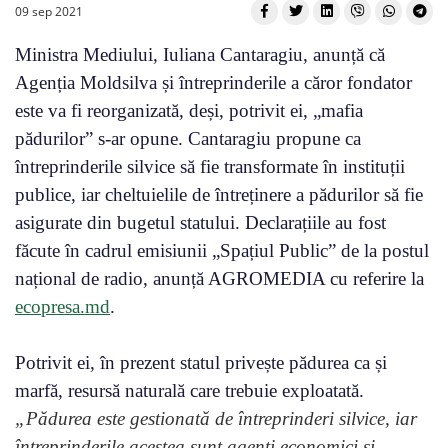
09 sep 2021
Ministra Mediului, Iuliana Cantaragiu, anunță că
Agenția Moldsilva și întreprinderile a căror fondator
este va fi reorganizată, deși, potrivit ei, „mafia
pădurilor” s-ar opune. Cantaragiu propune ca
întreprinderile silvice să fie transformate în instituții
publice, iar cheltuielile de întreținere a pădurilor să fie
asigurate din bugetul statului. Declarațiile au fost
făcute în cadrul emisiunii „Spațiul Public” de la postul
național de radio, anunță AGROMEDIA cu referire la
ecopresa.md
.
Potrivit ei, în prezent statul privește pădurea ca și
marfă, resursă naturală care trebuie exploatată.
„Pădurea este gestionată de întreprinderi silvice, iar
întreprinderile acestea sunt agenți economici și