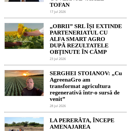
TOFAN
17 jul 2026
„OBRII” SRL ÎȘI EXTINDE
PARTENERIATUL CU
ALFA SMART AGRO
DUPĂ REZULTATELE
OBȚINUTE ÎN CÂMP
23 jul 2026
SERGHEI STOIANOV: „Cu
AgreenaGro am
transformat agricultura
regenerativă într-o sursă de
venit”
28 jul 2026
LA PERERÂTA, ÎNCEPE
AMENAJAREA