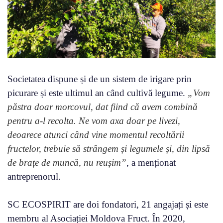
Societatea dispune și de un sistem de irigare prin
picurare și este ultimul an când cultivă legume.
„Vom
păstra doar morcovul, dat fiind că avem combină
pentru a-l recolta. Ne vom axa doar pe livezi,
deoarece atunci când vine momentul recoltării
fructelor, trebuie să strângem și legumele și, din lipsă
de brațe de muncă, nu reușim”
, a menționat
antreprenorul.
SC ECOSPIRIT are doi fondatori, 21 angajați și este
membru al Asociației Moldova Fruct. În 2020,