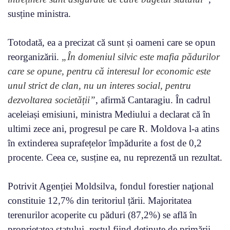
susține ministra.
Totodată, ea a precizat că sunt și oameni care se opun
reorganizării.
„În domeniul silvic este mafia pădurilor
care se opune, pentru că interesul lor economic este
unul strict de clan, nu un interes social, pentru
dezvoltarea societății”
, afirmă Cantaragiu. În cadrul
aceleiași emisiuni, ministra Mediului a declarat că în
ultimi zece ani, progresul pe care R. Moldova l-a atins
în extinderea suprafețelor împădurite a fost de 0,2
procente. Ceea ce, susține ea, nu reprezentă un rezultat.
Potrivit Agenției Moldsilva, fondul forestier naţional
constituie 12,7% din teritoriul țării. Majoritatea
terenurilor acoperite cu păduri (87,2%) se află în
proprietatea statului, restul fiind deţinute de primării