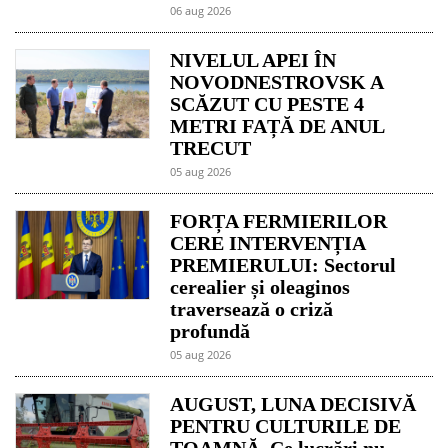
06 aug 2026
NIVELUL APEI ÎN
NOVODNESTROVSK A
SCĂZUT CU PESTE 4
METRI FAȚĂ DE ANUL
TRECUT
05 aug 2026
FORȚA FERMIERILOR
CERE INTERVENȚIA
PREMIERULUI: Sectorul
cerealier și oleaginos
traversează o criză
profundă
05 aug 2026
AUGUST, LUNA DECISIVĂ
PENTRU CULTURILE DE
TOAMNĂ. Ce lucrări nu