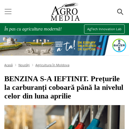
⚲
În pas cu agricultura modernă!
AgTech Innovation Lab
Acasă
Noutăți
Agricultura în Moldova
BENZINA S-A IEFTINIT. Prețurile
la carburanți coboară până la nivelul
celor din luna aprilie