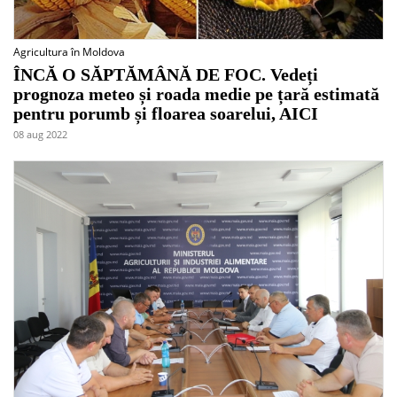
Agricultura în Moldova
ÎNCĂ O SĂPTĂMÂNĂ DE FOC. Vedeți
prognoza meteo și roada medie pe țară estimată
pentru porumb și floarea soarelui, AICI
08 aug 2022