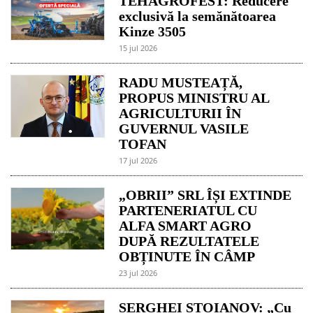
TEHAGROFEST: Reducere
exclusivă la semănătoarea
Kinze 3505
15 jul 2026
RADU MUSTEAȚĂ,
PROPUS MINISTRU AL
AGRICULTURII ÎN
GUVERNUL VASILE
TOFAN
17 jul 2026
„OBRII” SRL ÎȘI EXTINDE
PARTENERIATUL CU
ALFA SMART AGRO
DUPĂ REZULTATELE
OBȚINUTE ÎN CÂMP
23 jul 2026
SERGHEI STOIANOV: „Cu