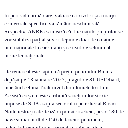
În perioada următoare, valoarea accizelor și a marjei
comerciale specifice va rămâne neschimbată.
Respectiv, ANRE estimează că fluctuațiile prețurilor se
vor stabiliza parțial și vor depinde doar de cotațiile
internaționale la carburanți și cursul de schimb al
monedei naționale.
De remarcat este faptul că prețul petrolului Brent a
depășit pe 13 ianuarie 2025, pragul de 81 USD/baril,
marcând cel mai înalt nivel din ultimele trei luni.
Această creștere este atribuită sancțiunilor stricte
impuse de SUA asupra sectorului petrolier al Rusiei.
Noile restricții afectează exportatori-cheie, peste 180 de
nave și mai mult de 150 de tancuri petroliere,
reducând semnificativ capacitatea Rusiei de a