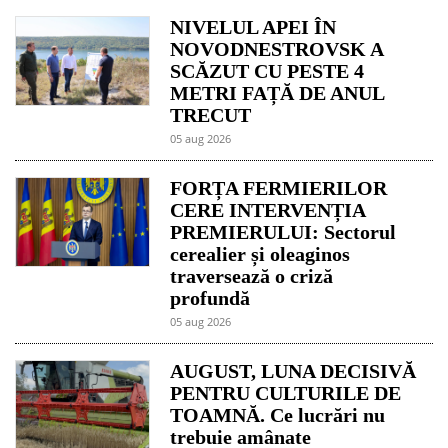
NIVELUL APEI ÎN
NOVODNESTROVSK A
SCĂZUT CU PESTE 4
METRI FAȚĂ DE ANUL
TRECUT
05 aug 2026
FORȚA FERMIERILOR
CERE INTERVENȚIA
PREMIERULUI: Sectorul
cerealier și oleaginos
traversează o criză
profundă
05 aug 2026
AUGUST, LUNA DECISIVĂ
PENTRU CULTURILE DE
TOAMNĂ. Ce lucrări nu
trebuie amânate