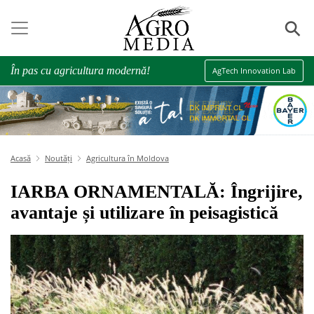
⚲
În pas cu agricultura modernă!
AgTech Innovation Lab
Acasă
Noutăți
Agricultura în Moldova
IARBA ORNAMENTALĂ: Îngrijire,
avantaje și utilizare în peisagistică