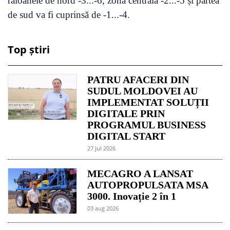
raioanele de nord -3...-6, zona centrală -2...-5 și partea
de sud va fi cuprinsă de -1...-4.
Top știri
PATRU AFACERI DIN
SUDUL MOLDOVEI AU
IMPLEMENTAT SOLUȚII
DIGITALE PRIN
PROGRAMUL BUSINESS
DIGITAL START
27 jul 2026
MECAGRO A LANSAT
AUTOPROPULSATA MSA
3000. Inovație 2 în 1
03 aug 2026