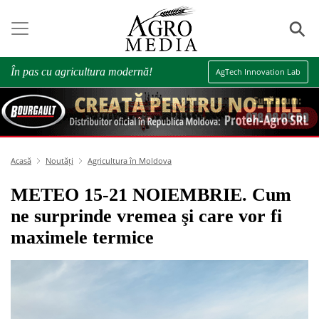
⚲
În pas cu agricultura modernă!
AgTech Innovation Lab
Acasă
Noutăți
Agricultura în Moldova
METEO 15-21 NOIEMBRIE. Cum
ne surprinde vremea şi care vor fi
maximele termice