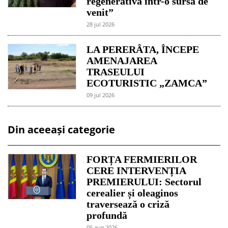
regenerativă într-o sursă de
venit”
28 jul 2026
LA PERERÂTA, ÎNCEPE
AMENAJAREA
TRASEULUI
ECOTURISTIC „ZAMCA”
09 jul 2026
Din aceeași categorie
FORȚA FERMIERILOR
CERE INTERVENȚIA
PREMIERULUI: Sectorul
cerealier și oleaginos
traversează o criză
profundă
05 aug 2026