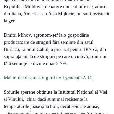
Republica Moldova, deoarece unele dintre ele, aduse
din Italia, America sau Asia Mijlocie, nu sunt rezistente
la ger.
Dmitri Mihov, agronom-șef la o gospodărie
producătoare de struguri fără semințe din satul
Burlacu, raionul Cahul, a precizat pentru IPN că, din
suprafața totală de struguri pe care o cultivă, soiurilor
fără semințe le revine doar 5-7%.
Mai multe despre strugurii noii generații AICI
Soiurile aperene obținute la Institutul Național al Viei
și Vinului, chiar dacă sunt mai rezistente la
temperaturile joase și la boli, decât soiurile aduse,
„deocamdată, nu au aspectul necesar pentru export”.