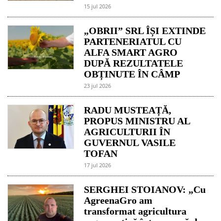
15 jul 2026
„OBRII” SRL ÎȘI EXTINDE
PARTENERIATUL CU
ALFA SMART AGRO
DUPĂ REZULTATELE
OBȚINUTE ÎN CÂMP
23 jul 2026
RADU MUSTEAȚĂ,
PROPUS MINISTRU AL
AGRICULTURII ÎN
GUVERNUL VASILE
TOFAN
17 jul 2026
SERGHEI STOIANOV: „Cu
AgreenaGro am
transformat agricultura