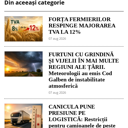
Din aceeași categorie
FORȚA FERMIERILOR
RESPINGE MAJORAREA
TVA LA 12%
07 aug 2026
FURTUNI CU GRINDINĂ
ȘI VIJELII ÎN MAI MULTE
REGIUNI ALE ȚĂRII.
Meteorologii au emis Cod
Galben de instabilitate
atmosferică
07 aug 2026
CANICULA PUNE
PRESIUNE PE
LOGISTICĂ: Restricții
pentru camioanele de peste