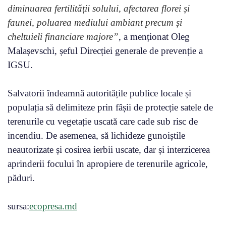
diminuarea fertilității solului, afectarea florei și
faunei, poluarea mediului ambiant precum și
cheltuieli financiare majore”
, a menționat Oleg
Malașevschi, șeful Direcției generale de prevenție a
IGSU.
Salvatorii îndeamnă autoritățile publice locale și
populația să delimiteze prin fâșii de protecție satele de
terenurile cu vegetație uscată care cade sub risc de
incendiu. De asemenea, să lichideze gunoiștile
neautorizate și cosirea ierbii uscate, dar și interzicerea
aprinderii focului în apropiere de terenurile agricole,
păduri.
sursa:
ecopresa.md