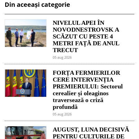
Din aceeași categorie
NIVELUL APEI ÎN
NOVODNESTROVSK A
SCĂZUT CU PESTE 4
METRI FAȚĂ DE ANUL
TRECUT
05 aug 2026
FORȚA FERMIERILOR
CERE INTERVENȚIA
PREMIERULUI: Sectorul
cerealier și oleaginos
traversează o criză
profundă
05 aug 2026
AUGUST, LUNA DECISIVĂ
PENTRU CULTURILE DE