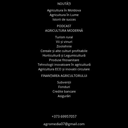
NOUTĂȚI
Agricultura în Moldova
Agricultura în Lume
Istorii de succes
PODCAST
AGRICULTURA MODERNĂ
Turism rural
Vii și vinuri
Zootehnie
Cereale și alte culturi profitabile
Horticultură și Legumicultură
Produse fitosanitare
Tehnologii inovatoare în agricultură
Agricultura ECO și inovatii circulare
FINANȚAREA AGRICULTORULUI
Subvenții
Fonduri
Credite bancare
Asigurări
+373 69957057
agromedia07@gmail.com