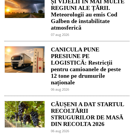
ȘI VIJELII ÎN MAI MULTE
REGIUNI ALE ȚĂRII.
Meteorologii au emis Cod
Galben de instabilitate
atmosferică
07 aug 2026
CANICULA PUNE
PRESIUNE PE
LOGISTICĂ: Restricții
pentru camioanele de peste
12 tone pe drumurile
naționale
06 aug 2026
CĂUȘENI A DAT STARTUL
RECOLTĂRII
STRUGURILOR DE MASĂ
DIN RECOLTA 2026
06 aug 2026