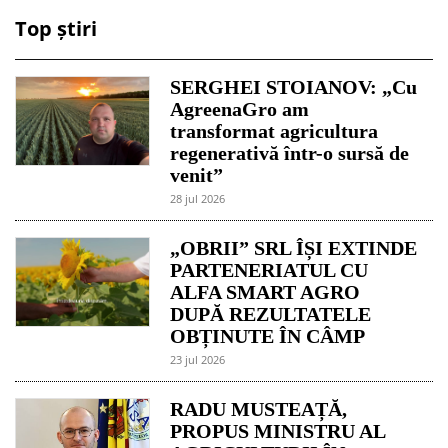
Top știri
SERGHEI STOIANOV: „Cu
AgreenaGro am
transformat agricultura
regenerativă într-o sursă de
venit”
28 jul 2026
„OBRII” SRL ÎȘI EXTINDE
PARTENERIATUL CU
ALFA SMART AGRO
DUPĂ REZULTATELE
OBȚINUTE ÎN CÂMP
23 jul 2026
RADU MUSTEAȚĂ,
PROPUS MINISTRU AL