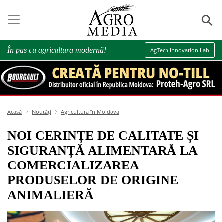
⚲
În pas cu agricultura modernă!
AgTech Innovation Lab
Acasă
Noutăți
Agricultura în Moldova
NOI CERINȚE DE CALITATE ȘI
SIGURANȚĂ ALIMENTARĂ LA
COMERCIALIZAREA
PRODUSELOR DE ORIGINE
ANIMALIERĂ