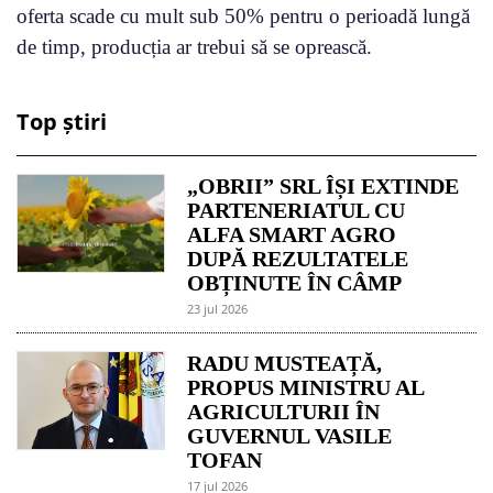
oferta scade cu mult sub 50% pentru o perioadă lungă
de timp, producția ar trebui să se oprească.
Top știri
„OBRII” SRL ÎȘI EXTINDE
PARTENERIATUL CU
ALFA SMART AGRO
DUPĂ REZULTATELE
OBȚINUTE ÎN CÂMP
23 jul 2026
RADU MUSTEAȚĂ,
PROPUS MINISTRU AL
AGRICULTURII ÎN
GUVERNUL VASILE
TOFAN
17 jul 2026