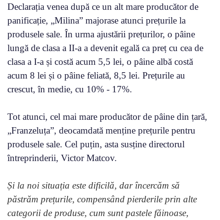
Declarația venea după ce un alt mare producător de
panificație, „Milina” majorase atunci prețurile la
produsele sale. În urma ajustării prețurilor, o pâine
lungă de clasa a II-a a devenit egală ca preț cu cea de
clasa a I-a și costă acum 5,5 lei, o pâine albă costă
acum 8 lei și o pâine feliată, 8,5 lei. Prețurile au
crescut, în medie, cu 10% - 17%.
Tot atunci, cel mai mare producător de pâine din țară,
„Franzeluța”, deocamdată menține prețurile pentru
produsele sale. Cel puțin, asta susține directorul
întreprinderii, Victor Matcov.
Și la noi situația este dificilă, dar încercăm să
păstrăm prețurile, compensând pierderile prin alte
categorii de produse, cum sunt pastele făinoase,