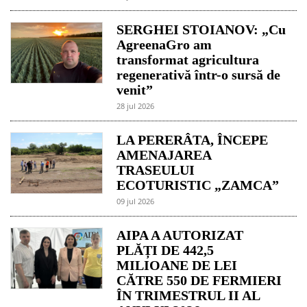
SERGHEI STOIANOV: „Cu
AgreenaGro am
transformat agricultura
regenerativă într-o sursă de
venit”
28 jul 2026
LA PERERÂTA, ÎNCEPE
AMENAJAREA
TRASEULUI
ECOTURISTIC „ZAMCA”
09 jul 2026
AIPA A AUTORIZAT
PLĂȚI DE 442,5
MILIOANE DE LEI
CĂTRE 550 DE FERMIERI
ÎN TRIMESTRUL II AL