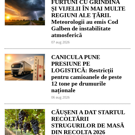
FURTUNI CU GRINDINĂ
ȘI VIJELII ÎN MAI MULTE
REGIUNI ALE ȚĂRII.
Meteorologii au emis Cod
Galben de instabilitate
atmosferică
07 aug 2026
CANICULA PUNE
PRESIUNE PE
LOGISTICĂ: Restricții
pentru camioanele de peste
12 tone pe drumurile
naționale
06 aug 2026
CĂUȘENI A DAT STARTUL
RECOLTĂRII
STRUGURILOR DE MASĂ
DIN RECOLTA 2026