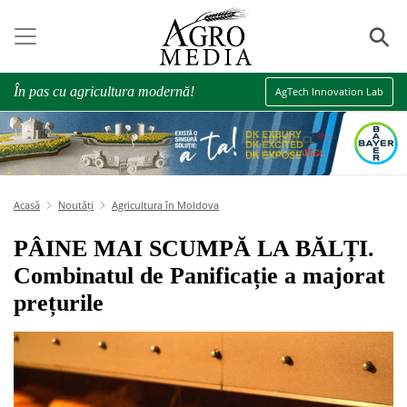
⚲
În pas cu agricultura modernă!
AgTech Innovation Lab
Acasă
Noutăți
Agricultura în Moldova
PÂINE MAI SCUMPĂ LA BĂLȚI.
Combinatul de Panificație a majorat
prețurile