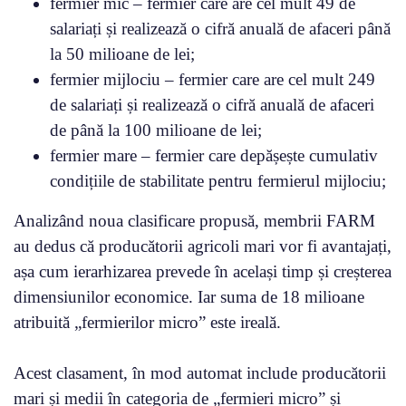
fermier mic – fermier care are cel mult 49 de
salariați și realizează o cifră anuală de afaceri până
la 50 milioane de lei;
fermier mijlociu – fermier care are cel mult 249
de salariați și realizează o cifră anuală de afaceri
de până la 100 milioane de lei;
fermier mare – fermier care depășește cumulativ
condițiile de stabilitate pentru fermierul mijlociu;
Analizând noua clasificare propusă, membrii FARM
au dedus că producătorii agricoli mari vor fi avantajați,
așa cum ierarhizarea prevede în același timp și creșterea
dimensiunilor economice. Iar suma de 18 milioane
atribuită „fermierilor micro” este ireală.
Acest clasament, în mod automat include producătorii
mari și medii în categoria de „fermieri micro” și