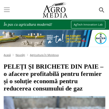
⚲
În pas cu agricultura modernă!
AgTech Innovation Lab
Acasă
Noutăți
Agricultura în Moldova
PELEȚI ȘI BRICHETE DIN PAIE –
o afacere profitabilă pentru fermier
și o soluție economă pentru
reducerea consumului de gaz