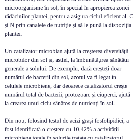
microorganisme în sol, în special în apropierea zonei
rădăcinilor plantei, pentru a asigura ciclul eficient al C
și N prin canalele de nutriție și să le pună la dispoziția
plantei.
Un catalizator microbian ajută la creșterea diversității
microbilor din sol și, astfel, la îmbunătățirea sănătății
generale a solului. De exemplu, dacă creșteți doar
numărul de bacterii din sol, azotul va fi legat în
celulele microbiene, dar deoarece catalizatorul crește
numărul total de bacterii, protozoare și ciuperci, ajută
la crearea unui ciclu sănătos de nutrienți în sol.
Din nou, folosind testul de acizi grași fosfolipidici, a
fost identificată o creștere cu 10,42% a activității
microbiene totale în solurile tratate cu catalizatorul