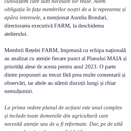
cunoaștem care sunt necesare lor reale. Avem
obligația în fața membrilor noștri de a le reprezenta și
apăra interesele
, a menționat Aurelia Bondari,
directorarea executivă FARM, la deschiderea
atelierului.
Membrii Rețelei FARM, împreună cu echipa națională
au analizat cu atenție fiecare punct al Planului MAIA și
priorități alese de acesta pentru anul 2023. O parte
dintre propuneri au trecut fără prea multe comentarii și
observări, iar altele au stârnit discuții lungi și chiar
nemulțumiri.
La prima vedere planul de acțiuni este unul complex
și include toate domeniile din agricultură care
necesită atenție sau de a fi reformate. Dar, pe de altă