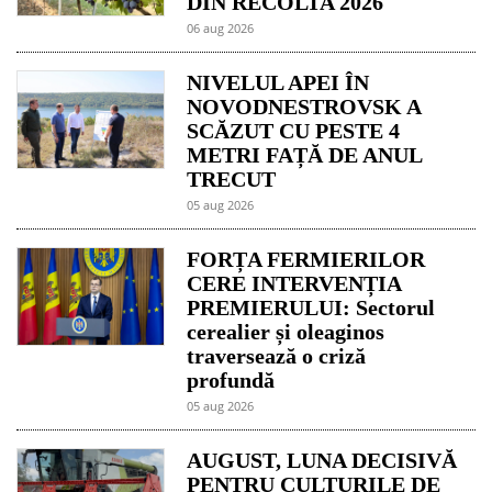
DIN RECOLTA 2026
06 aug 2026
NIVELUL APEI ÎN
NOVODNESTROVSK A
SCĂZUT CU PESTE 4
METRI FAȚĂ DE ANUL
TRECUT
05 aug 2026
FORȚA FERMIERILOR
CERE INTERVENȚIA
PREMIERULUI: Sectorul
cerealier și oleaginos
traversează o criză
profundă
05 aug 2026
AUGUST, LUNA DECISIVĂ
PENTRU CULTURILE DE