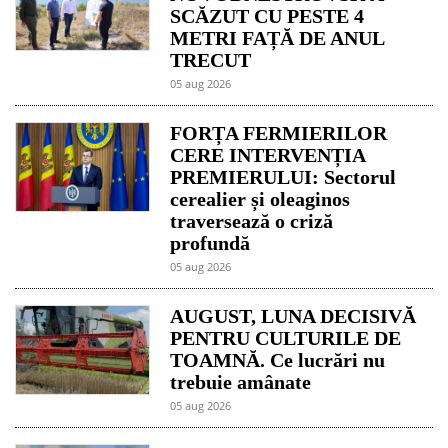
SCĂZUT CU PESTE 4
METRI FAȚĂ DE ANUL
TRECUT
05 aug 2026
FORȚA FERMIERILOR
CERE INTERVENȚIA
PREMIERULUI: Sectorul
cerealier și oleaginos
traversează o criză
profundă
05 aug 2026
AUGUST, LUNA DECISIVĂ
PENTRU CULTURILE DE
TOAMNĂ. Ce lucrări nu
trebuie amânate
05 aug 2026