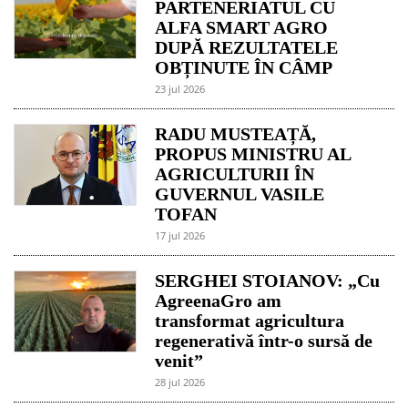
PARTENERIATUL CU
ALFA SMART AGRO
DUPĂ REZULTATELE
OBȚINUTE ÎN CÂMP
23 jul 2026
RADU MUSTEAȚĂ,
PROPUS MINISTRU AL
AGRICULTURII ÎN
GUVERNUL VASILE
TOFAN
17 jul 2026
SERGHEI STOIANOV: „Cu
AgreenaGro am
transformat agricultura
regenerativă într-o sursă de
venit”
28 jul 2026