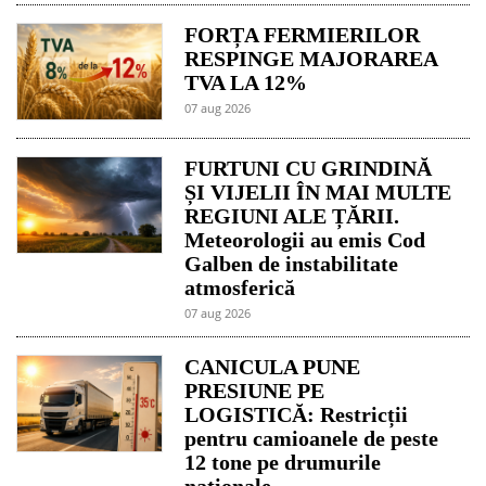
FORȚA FERMIERILOR
RESPINGE MAJORAREA
TVA LA 12%
07 aug 2026
FURTUNI CU GRINDINĂ
ȘI VIJELII ÎN MAI MULTE
REGIUNI ALE ȚĂRII.
Meteorologii au emis Cod
Galben de instabilitate
atmosferică
07 aug 2026
CANICULA PUNE
PRESIUNE PE
LOGISTICĂ: Restricții
pentru camioanele de peste
12 tone pe drumurile
naționale