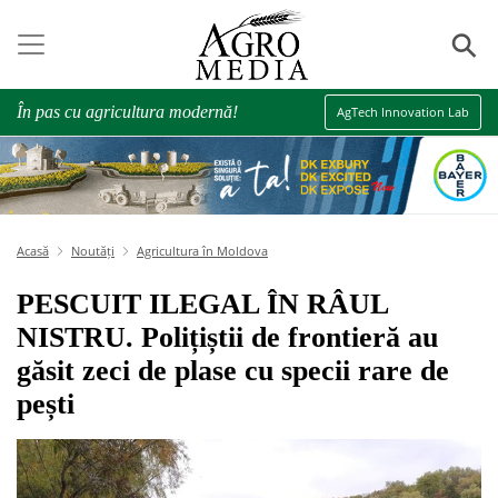
⚲
În pas cu agricultura modernă!
AgTech Innovation Lab
Acasă
Noutăți
Agricultura în Moldova
PESCUIT ILEGAL ÎN RÂUL
NISTRU. Polițiștii de frontieră au
găsit zeci de plase cu specii rare de
pești