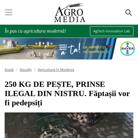
⚲
În pas cu agricultura modernă!
AgTech Innovation Lab
Acasă
Noutăți
Agricultura în Moldova
250 KG DE PEȘTE, PRINSE
ILEGAL DIN NISTRU. Făptașii vor
fi pedepsiți