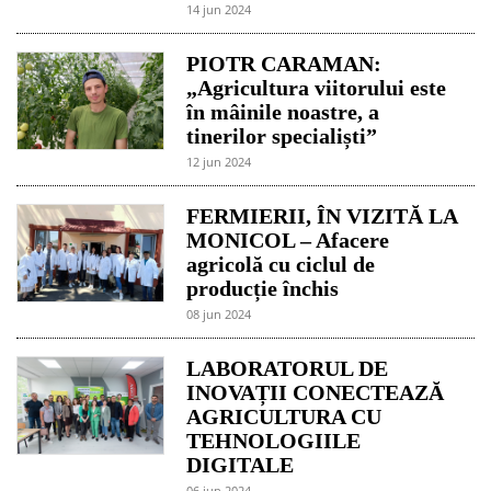
14 jun 2024
PIOTR CARAMAN:
„Agricultura viitorului este
în mâinile noastre, a
tinerilor specialiști”
12 jun 2024
FERMIERII, ÎN VIZITĂ LA
MONICOL – Afacere
agricolă cu ciclul de
producție închis
08 jun 2024
LABORATORUL DE
INOVAȚII CONECTEAZĂ
AGRICULTURA CU
TEHNOLOGIILE
DIGITALE
06 jun 2024