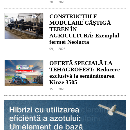
20 jul 2026
CONSTRUCȚIILE
MODULARE CÂȘTIGĂ
TEREN ÎN
AGRICULTURĂ: Exemplul
fermei Neolacta
09 jul 2026
OFERTĂ SPECIALĂ LA
TEHAGROFEST: Reducere
exclusivă la semănătoarea
Kinze 3505
15 jul 2026