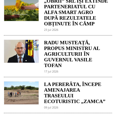
„OBRII” SRL ÎȘI EXTINDE
PARTENERIATUL CU
ALFA SMART AGRO
DUPĂ REZULTATELE
OBȚINUTE ÎN CÂMP
23 jul 2026
RADU MUSTEAȚĂ,
PROPUS MINISTRU AL
AGRICULTURII ÎN
GUVERNUL VASILE
TOFAN
17 jul 2026
LA PERERÂTA, ÎNCEPE
AMENAJAREA
TRASEULUI
ECOTURISTIC „ZAMCA”
09 jul 2026