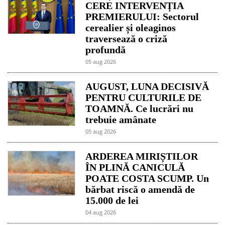
CERE INTERVENȚIA
PREMIERULUI: Sectorul
cerealier și oleaginos
traversează o criză
profundă
05 aug 2026
AUGUST, LUNA DECISIVĂ
PENTRU CULTURILE DE
TOAMNĂ. Ce lucrări nu
trebuie amânate
05 aug 2026
ARDEREA MIRIȘTILOR
ÎN PLINĂ CANICULĂ
POATE COSTA SCUMP. Un
bărbat riscă o amendă de
15.000 de lei
04 aug 2026