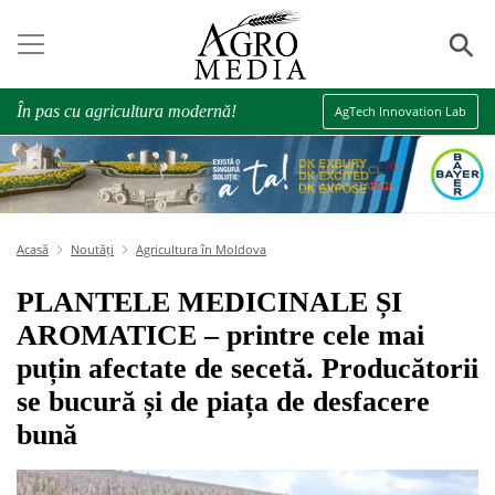
⚲
În pas cu agricultura modernă!
AgTech Innovation Lab
Acasă
Noutăți
Agricultura în Moldova
PLANTELE MEDICINALE ȘI
AROMATICE – printre cele mai
puțin afectate de secetă. Producătorii
se bucură și de piața de desfacere
bună