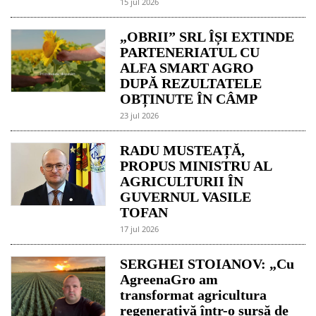
15 jul 2026
„OBRII” SRL ÎȘI EXTINDE
PARTENERIATUL CU
ALFA SMART AGRO
DUPĂ REZULTATELE
OBȚINUTE ÎN CÂMP
23 jul 2026
RADU MUSTEAȚĂ,
PROPUS MINISTRU AL
AGRICULTURII ÎN
GUVERNUL VASILE
TOFAN
17 jul 2026
SERGHEI STOIANOV: „Cu
AgreenaGro am
transformat agricultura
regenerativă într-o sursă de