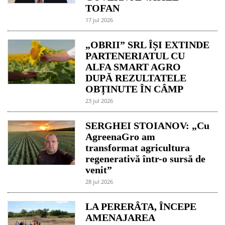
TOFAN
17 jul 2026
„OBRII” SRL ÎȘI EXTINDE
PARTENERIATUL CU
ALFA SMART AGRO
DUPĂ REZULTATELE
OBȚINUTE ÎN CÂMP
23 jul 2026
SERGHEI STOIANOV: „Cu
AgreenaGro am
transformat agricultura
regenerativă într-o sursă de
venit”
28 jul 2026
LA PERERÂTA, ÎNCEPE
AMENAJAREA