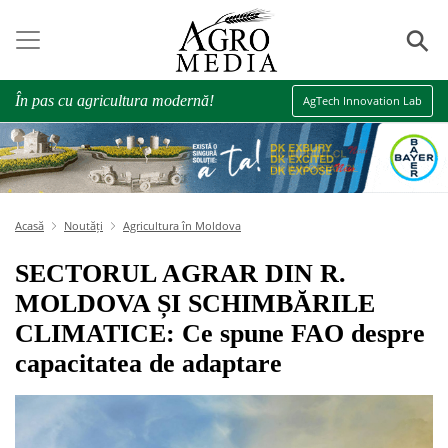
⚲
În pas cu agricultura modernă!
AgTech Innovation Lab
Acasă
Noutăți
Agricultura în Moldova
SECTORUL AGRAR DIN R.
MOLDOVA ȘI SCHIMBĂRILE
CLIMATICE: Ce spune FAO despre
capacitatea de adaptare