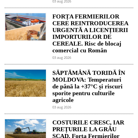
03 aug 2026
FORȚA FERMIERILOR
CERE REINTRODUCEREA
URGENTĂ A LICENȚIERII
IMPORTURILOR DE
CEREALE. Risc de blocaj
comercial cu Român
03 aug 2026
SĂPTĂMÂNĂ TORIDĂ ÎN
MOLDOVA: Temperaturi
de până la +37°C și riscuri
sporite pentru culturile
agricole
03 aug 2026
COSTURILE CRESC, IAR
PREȚURILE LA GRÂU
SCAD. Forța Fermierilor