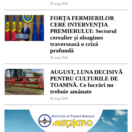
05 aug 2026
FORȚA FERMIERILOR
CERE INTERVENȚIA
PREMIERULUI: Sectorul
cerealier și oleaginos
traversează o criză
profundă
05 aug 2026
AUGUST, LUNA DECISIVĂ
PENTRU CULTURILE DE
TOAMNĂ. Ce lucrări nu
trebuie amânate
05 aug 2026