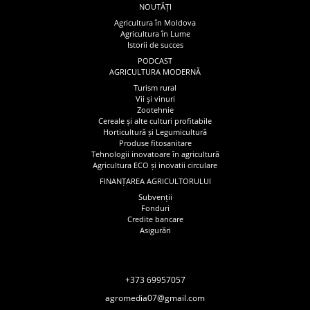
NOUTĂȚI
Agricultura în Moldova
Agricultura în Lume
Istorii de succes
PODCAST
AGRICULTURA MODERNĂ
Turism rural
Vii și vinuri
Zootehnie
Cereale și alte culturi profitabile
Horticultură și Legumicultură
Produse fitosanitare
Tehnologii inovatoare în agricultură
Agricultura ECO și inovatii circulare
FINANȚAREA AGRICULTORULUI
Subvenții
Fonduri
Credite bancare
Asigurări
+373 69957057
agromedia07@gmail.com