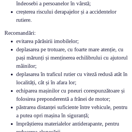
îndeosebi a persoanelor în vârstă;
creșterea riscului derapajelor și a accidentelor
rutiere.
Recomandări:
evitarea părăsirii imobilelor;
deplasarea pe trotuare, cu foarte mare atenție, cu
pași mărunți și menținerea echilibrului cu ajutorul
mâinilor;
deplasarea în traficul rutier cu viteză redusă atât în
localități, cât și în afara lor;
echiparea mașinilor cu pneuri corespunzătoare și
folosirea preponderentă a frânei de motor;
păstrarea distanței suficiente între vehicule, pentru
a putea opri mașina în siguranță;
împrăștierea materialelor antiderapante, pentru
reducerea alunecării.