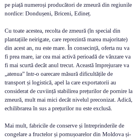
pe piață numeroși producători de zmeură din regiunile
nordice: Dondușeni, Briceni, Edineț.
Cu toate acestea, recolta de zmeură (în special din
plantațiile neirigate, care reprezintă marea majoritate)
din acest an, nu este mare. În consecință, oferta nu va
fi prea mare, iar cea mai activă perioadă de vânzare va
fi mai scurtă decât anul trecut. Această împrejurare va
„atenua” într-o oarecare măsură dificultățile de
transport și logistică, apel la care exportatorii au
considerat de cuviință stabilirea prețurilor de pornire la
zmeură, mult mai mici decât nivelul preconizat. Adică,
echilibrarea în sus a prețurilor nu este exclusă.
Mai mult, fabricile de conserve și întreprinderile de
congelare a fructelor și pomușoarelor din Moldova și-