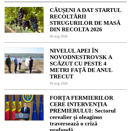
CĂUȘENI A DAT STARTUL
RECOLTĂRII
STRUGURILOR DE MASĂ
DIN RECOLTA 2026
06 aug 2026
NIVELUL APEI ÎN
NOVODNESTROVSK A
SCĂZUT CU PESTE 4
METRI FAȚĂ DE ANUL
TRECUT
05 aug 2026
FORȚA FERMIERILOR
CERE INTERVENȚIA
PREMIERULUI: Sectorul
cerealier și oleaginos
traversează o criză
profundă