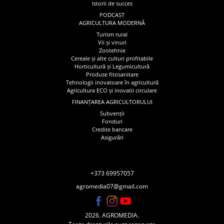
Istorii de succes
PODCAST
AGRICULTURA MODERNĂ
Turism rural
Vii și vinuri
Zootehnie
Cereale și alte culturi profitabile
Horticultură și Legumicultură
Produse fitosanitare
Tehnologii inovatoare în agricultură
Agricultura ECO și inovatii circulare
FINANȚAREA AGRICULTORULUI
Subvenții
Fonduri
Credite bancare
Asigurări
+373 69957057
agromedia07@gmail.com
2026. AGROMEDIA.