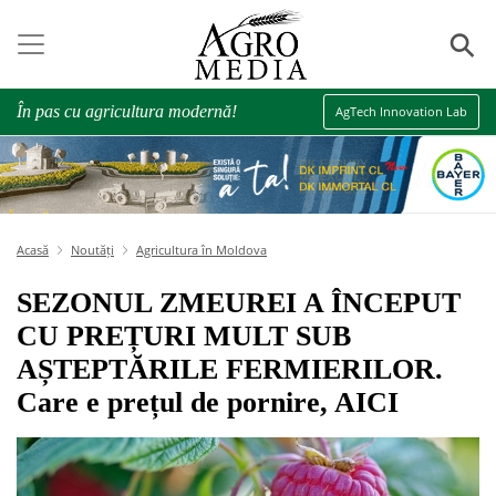
⚲
În pas cu agricultura modernă!
AgTech Innovation Lab
Acasă
Noutăți
Agricultura în Moldova
SEZONUL ZMEUREI A ÎNCEPUT
CU PREȚURI MULT SUB
AȘTEPTĂRILE FERMIERILOR.
Care e prețul de pornire, AICI