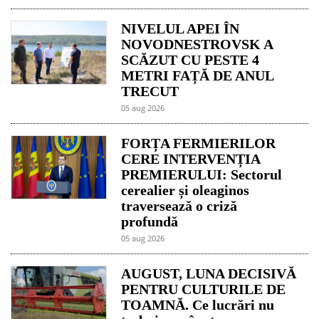
NIVELUL APEI ÎN
NOVODNESTROVSK A
SCĂZUT CU PESTE 4
METRI FAȚĂ DE ANUL
TRECUT
05 aug 2026
FORȚA FERMIERILOR
CERE INTERVENȚIA
PREMIERULUI: Sectorul
cerealier și oleaginos
traversează o criză
profundă
05 aug 2026
AUGUST, LUNA DECISIVĂ
PENTRU CULTURILE DE
TOAMNĂ. Ce lucrări nu