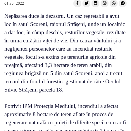
01 apr 2022
Nepăsarea duce la dezastru. Un caz regretabil a avut
loc în satul Scoreni, raionul Strășeni, unde un localnic
a dat foc, în câmp deschis, resturilor vegetale, rezultate
în urma curățării viței de vie. Din cauza vântului și a
neglijenței persoanelor care au incendiat resturile
vegetale, focul s-a extins pe terenurile agricole din
preajmă, afectând 3,3 hectare de teren arabil, din
regiunea brigăzii nr. 5 din satul Scoreni, apoi a trecut
terenul din fondul forestier gestionat de către Ocolul
Silvic Strășeni, parcela 18.
Potrivit IPM Protecția Mediului, incendiul a afectat
aproximativ 8 hectare de teren aflate în proces de
regenerare naturală cu puieți de diferite specii cum ar fi
stejar și gorun, cu vârstele cuprinse între 6-12 ani si în