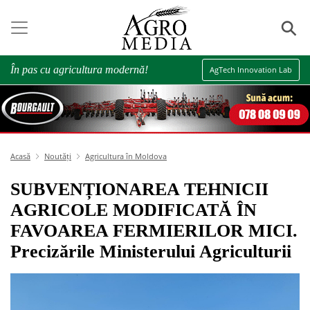
⚲
În pas cu agricultura modernă!
AgTech Innovation Lab
Acasă
Noutăți
Agricultura în Moldova
SUBVENȚIONAREA TEHNICII
AGRICOLE MODIFICATĂ ÎN
FAVOAREA FERMIERILOR MICI.
Precizările Ministerului Agriculturii