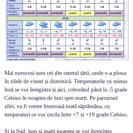
Mai norocoși sunt cei din centrul țării, unde v-a ploua
în zilele de vineri și duminică. Temperaturile cu minus
însă se vor înregistra și aici, coborând până la -5 grade
Celsius în noaptea de luni spre marți. Pe parcursul
zilei, va fi vreme frumoasă toată săptămâna, cu
temperaturi ce vor oscila între +7 și +19 grade Celsius.
Și la Sud, luni și marți noaptea se vor înregistra