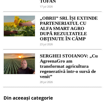
TOFAN
17 jul 2026
„OBRII” SRL ÎȘI EXTINDE
PARTENERIATUL CU
ALFA SMART AGRO
DUPĂ REZULTATELE
OBȚINUTE ÎN CÂMP
23 jul 2026
SERGHEI STOIANOV: „Cu
AgreenaGro am
transformat agricultura
regenerativă într-o sursă de
venit”
28 jul 2026
Din aceeași categorie