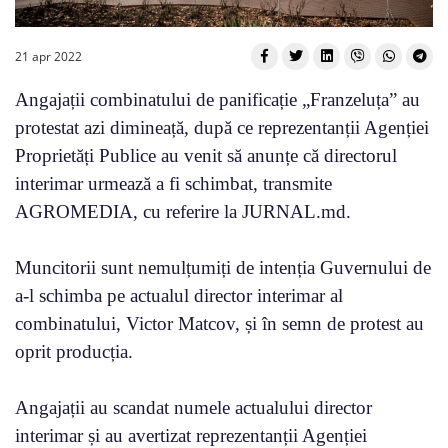
21 apr 2022
Angajații combinatului de panificație „Franzeluța” au
protestat azi dimineață, după ce reprezentanții Agenției
Proprietăți Publice au venit să anunțe că directorul
interimar urmează a fi schimbat, transmite
AGROMEDIA, cu referire la JURNAL.md.
Muncitorii sunt nemulțumiți de intenția Guvernului de
a-l schimba pe actualul director interimar al
combinatului, Victor Matcov, și în semn de protest au
oprit producția.
Angajații au scandat numele actualului director
interimar și au avertizat reprezentanții Agenției