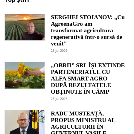
SERGHEI STOIANOV: „Cu
AgreenaGro am
transformat agricultura
regenerativă într-o sursă de
venit”
28 jul 2026
„OBRII” SRL ÎȘI EXTINDE
PARTENERIATUL CU
ALFA SMART AGRO
DUPĂ REZULTATELE
OBȚINUTE ÎN CÂMP
23 jul 2026
RADU MUSTEAȚĂ,
PROPUS MINISTRU AL
AGRICULTURII ÎN
GUVERNUL VASILE