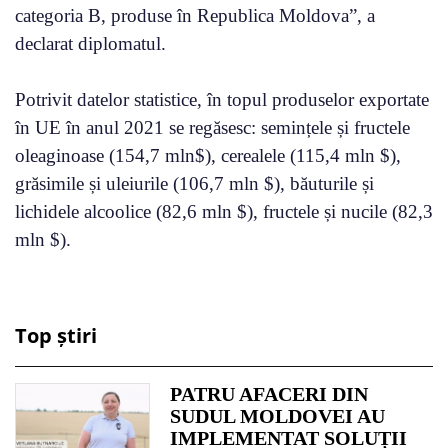
categoria B, produse în Republica Moldova”, a
declarat diplomatul.
Potrivit datelor statistice, în topul produselor exportate
în UE în anul 2021 se regăsesc: semințele și fructele
oleaginoase (154,7 mln$), cerealele (115,4 mln $),
grăsimile și uleiurile (106,7 mln $), băuturile și
lichidele alcoolice (82,6 mln $), fructele și nucile (82,3
mln $).
Top știri
PATRU AFACERI DIN
SUDUL MOLDOVEI AU
IMPLEMENTAT SOLUȚII