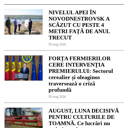
NIVELUL APEI ÎN
NOVODNESTROVSK A
SCĂZUT CU PESTE 4
METRI FAȚĂ DE ANUL
TRECUT
05 aug 2026
FORȚA FERMIERILOR
CERE INTERVENȚIA
PREMIERULUI: Sectorul
cerealier și oleaginos
traversează o criză
profundă
05 aug 2026
AUGUST, LUNA DECISIVĂ
PENTRU CULTURILE DE
TOAMNĂ. Ce lucrări nu