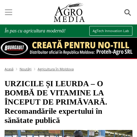
⚲
În pas cu agricultura modernă!
AgTech Innovation Lab
Acasă
Noutăți
Agricultura în Moldova
URZICILE ȘI LEURDA – O
BOMBĂ DE VITAMINE LA
ÎNCEPUT DE PRIMĂVARĂ.
Recomandările expertului în
sănătate publică