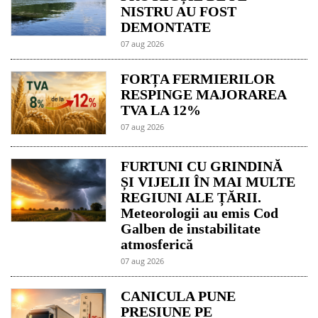
NISTRU AU FOST
DEMONTATE
07 aug 2026
FORȚA FERMIERILOR
RESPINGE MAJORAREA
TVA LA 12%
07 aug 2026
FURTUNI CU GRINDINĂ
ȘI VIJELII ÎN MAI MULTE
REGIUNI ALE ȚĂRII.
Meteorologii au emis Cod
Galben de instabilitate
atmosferică
07 aug 2026
CANICULA PUNE
PRESIUNE PE