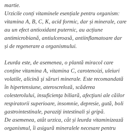
martie.
Urzicile conți vitaminele esențiale pentru organism:
vitamina A, B, C, K, acid formic, dar și minerale, care
au un efect antioxidant puternic, au acțiune
antimicrobiană, antiulceroasă, antiinflamatoare dar
și de regenerare a organismului.
Leurda este, de asemenea, o plantă miracol care
conţine vitamina A, vitamina C, carotenoizi, uleiuri
volatile, alicină şi săruri minerale. Este recomandată
în hipertensiune, ateroscreloză, scăderea
colesterolului, insuficienţa biliară, afecţiuni ale căilor
respiratorii superioare, insomnie, depresie, gută, boli
gastrointestinale, paraziţi intestinali și gripă.
De asemenea, atât urzica, cât și leurda vitaminizează
organismul, îi asigură mineralele necesare pentru