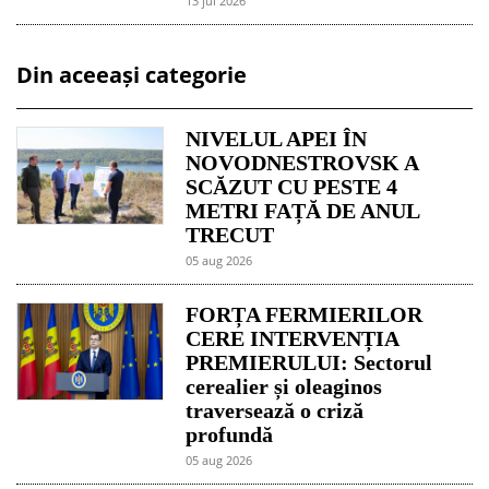
13 jul 2026
Din aceeași categorie
NIVELUL APEI ÎN
NOVODNESTROVSK A
SCĂZUT CU PESTE 4
METRI FAȚĂ DE ANUL
TRECUT
05 aug 2026
FORȚA FERMIERILOR
CERE INTERVENȚIA
PREMIERULUI: Sectorul
cerealier și oleaginos
traversează o criză
profundă
05 aug 2026