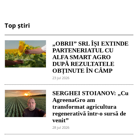
Top știri
„OBRII” SRL ÎȘI EXTINDE
PARTENERIATUL CU
ALFA SMART AGRO
DUPĂ REZULTATELE
OBȚINUTE ÎN CÂMP
23 jul 2026
SERGHEI STOIANOV: „Cu
AgreenaGro am
transformat agricultura
regenerativă într-o sursă de
venit”
28 jul 2026