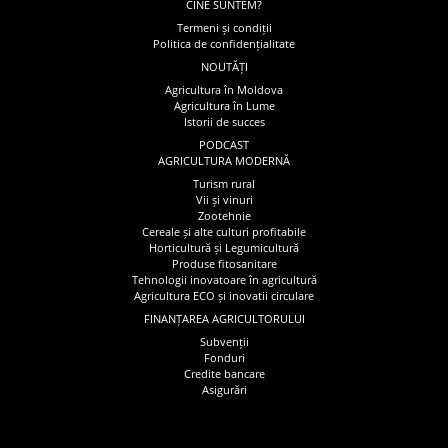
CINE SUNTEM?
Termeni și condiții
Politica de confidențialitate
NOUTĂȚI
Agricultura în Moldova
Agricultura în Lume
Istorii de succes
PODCAST
AGRICULTURA MODERNĂ
Turism rural
Vii și vinuri
Zootehnie
Cereale și alte culturi profitabile
Horticultură și Legumicultură
Produse fitosanitare
Tehnologii inovatoare în agricultură
Agricultura ECO și inovatii circulare
FINANȚAREA AGRICULTORULUI
Subvenții
Fonduri
Credite bancare
Asigurări