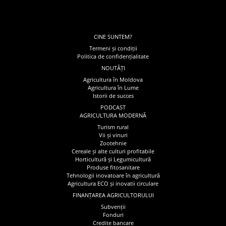
CINE SUNTEM?
Termeni și condiții
Politica de confidențialitate
NOUTĂȚI
Agricultura în Moldova
Agricultura în Lume
Istorii de succes
PODCAST
AGRICULTURA MODERNĂ
Turism rural
Vii și vinuri
Zootehnie
Cereale și alte culturi profitabile
Horticultură și Legumicultură
Produse fitosanitare
Tehnologii inovatoare în agricultură
Agricultura ECO și inovatii circulare
FINANȚAREA AGRICULTORULUI
Subvenții
Fonduri
Credite bancare