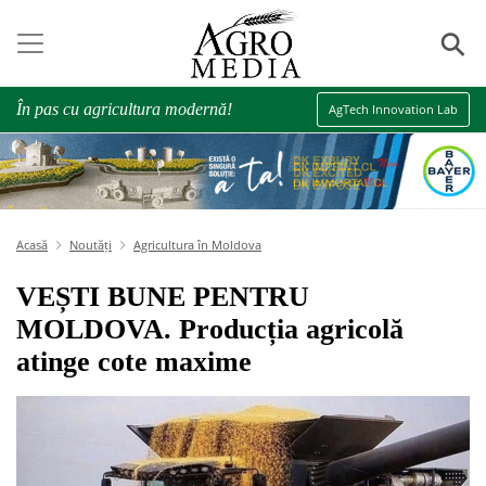
⚲
În pas cu agricultura modernă!
AgTech Innovation Lab
Acasă
Noutăți
Agricultura în Moldova
VEȘTI BUNE PENTRU
MOLDOVA. Producția agricolă
atinge cote maxime