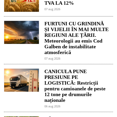
TVA LA 12%
07 aug 2026
FURTUNI CU GRINDINĂ
ȘI VIJELII ÎN MAI MULTE
REGIUNI ALE ȚĂRII.
Meteorologii au emis Cod
Galben de instabilitate
atmosferică
07 aug 2026
CANICULA PUNE
PRESIUNE PE
LOGISTICĂ: Restricții
pentru camioanele de peste
12 tone pe drumurile
naționale
06 aug 2026