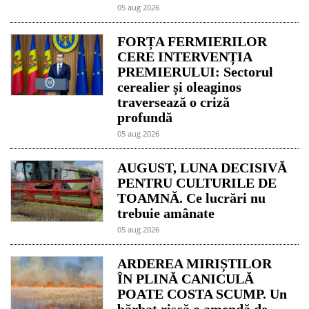
05 aug 2026
FORȚA FERMIERILOR
CERE INTERVENȚIA
PREMIERULUI: Sectorul
cerealier și oleaginos
traversează o criză
profundă
05 aug 2026
AUGUST, LUNA DECISIVĂ
PENTRU CULTURILE DE
TOAMNĂ. Ce lucrări nu
trebuie amânate
05 aug 2026
ARDEREA MIRIȘTILOR
ÎN PLINĂ CANICULĂ
POATE COSTA SCUMP. Un
bărbat riscă o amendă de