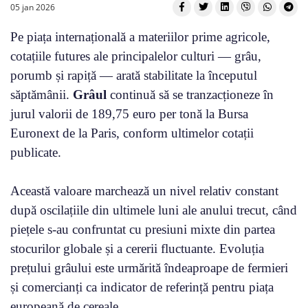
05 jan 2026
Pe piața internațională a materiilor prime agricole,
cotațiile futures ale principalelor culturi — grâu,
porumb și rapiță — arată stabilitate la începutul
săptămânii.
Grâul
continuă să se tranzacționeze în
jurul valorii de 189,75 euro per tonă la Bursa
Euronext de la Paris, conform ultimelor cotații
publicate.
Această valoare marchează un nivel relativ constant
după oscilațiile din ultimele luni ale anului trecut, când
piețele s-au confruntat cu presiuni mixte din partea
stocurilor globale și a cererii fluctuante. Evoluția
prețului grâului este urmărită îndeaproape de fermieri
și comercianți ca indicator de referință pentru piața
europeană de cereale.