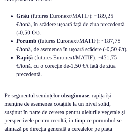
Grâu
(futures Euronext/MATIF): ~189,25
€/tonă, în scădere ușoară față de ziua precedentă
(-0,50 €/t).
Porumb
(futures Euronext/MATIF): ~187,75
€/tonă, de asemenea în ușoară scădere (-0,50 €/t).
Rapiță
(futures Euronext/MATIF): ~451,75
€/tonă, cu o corecție de-1,50 €/t față de ziua
precedentă.
Pe segmentul semințelor
oleaginoase
, rapița își
menține de asemenea cotațiile la un nivel solid,
susținut în parte de cererea pentru uleiurile vegetale și
perspectivele pentru recoltă, în timp ce porumbul se
aliniază pe direcția generală a cerealelor pe piața