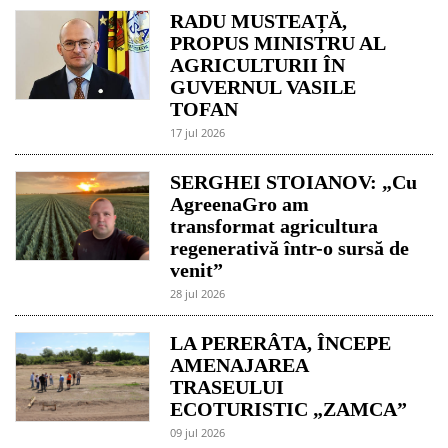
RADU MUSTEAȚĂ,
PROPUS MINISTRU AL
AGRICULTURII ÎN
GUVERNUL VASILE
TOFAN
17 jul 2026
SERGHEI STOIANOV: „Cu
AgreenaGro am
transformat agricultura
regenerativă într-o sursă de
venit”
28 jul 2026
LA PERERÂTA, ÎNCEPE
AMENAJAREA
TRASEULUI
ECOTURISTIC „ZAMCA”
09 jul 2026