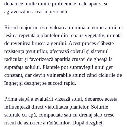
deoarece multe dintre problemele reale apar și se
agravează în această perioadă.
Riscul major nu este valoarea minimă a temperaturii, ci
ieșirea repetată a plantelor din repaus vegetativ, urmată
de revenirea bruscă a gerului. Acest proces slăbește
rezistența țesuturilor, afectează coletul și sistemul
radicular și favorizează apariția crustei de gheață la
suprafața solului. Plantele pot supraviețui unui ger
constant, dar devin vulnerabile atunci când ciclurile de
îngheț și dezgheț se succed rapid.
Prima etapă a evaluării vizează solul, deoarece acesta
influențează direct viabilitatea plantelor. Solurile
saturate cu apă, compactate sau cu drenaj slab cresc
riscul de asfixiere a rădăcinilor. După dezgheț,