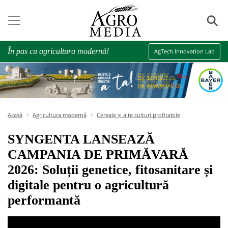
⚲
În pas cu agricultura modernă!
AgTech Innovation Lab
Acasă
Agricultura modernă
Cereale și alte culturi profitabile
SYNGENTA LANSEAZĂ
CAMPANIA DE PRIMĂVARĂ
2026: Soluții genetice, fitosanitare și
digitale pentru o agricultură
performantă