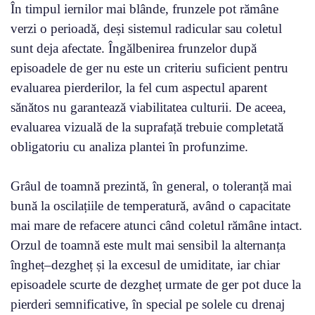
În timpul iernilor mai blânde, frunzele pot rămâne
verzi o perioadă, deși sistemul radicular sau coletul
sunt deja afectate. Îngălbenirea frunzelor după
episoadele de ger nu este un criteriu suficient pentru
evaluarea pierderilor, la fel cum aspectul aparent
sănătos nu garantează viabilitatea culturii. De aceea,
evaluarea vizuală de la suprafață trebuie completată
obligatoriu cu analiza plantei în profunzime.
Grâul de toamnă prezintă, în general, o toleranță mai
bună la oscilațiile de temperatură, având o capacitate
mai mare de refacere atunci când coletul rămâne intact.
Orzul de toamnă este mult mai sensibil la alternanța
îngheț–dezgheț și la excesul de umiditate, iar chiar
episoadele scurte de dezgheț urmate de ger pot duce la
pierderi semnificative, în special pe solele cu drenaj