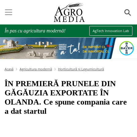
⚲
În pas cu agricultura modernă!
AgTech Innovation Lab
Acasă
Agricultura modernă
Horticultură și Legumicultură
ÎN PREMIERĂ PRUNELE DIN
GĂGĂUZIA EXPORTATE ÎN
OLANDA. Ce spune compania care
a dat startul