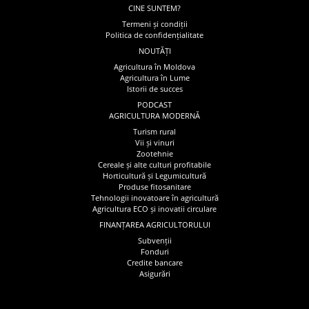
CINE SUNTEM?
Termeni și condiții
Politica de confidențialitate
NOUTĂȚI
Agricultura în Moldova
Agricultura în Lume
Istorii de succes
PODCAST
AGRICULTURA MODERNĂ
Turism rural
Vii și vinuri
Zootehnie
Cereale și alte culturi profitabile
Horticultură și Legumicultură
Produse fitosanitare
Tehnologii inovatoare în agricultură
Agricultura ECO și inovatii circulare
FINANȚAREA AGRICULTORULUI
Subvenții
Fonduri
Credite bancare
Asigurări