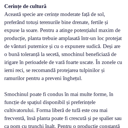
Cerințe de cultură
Această specie are cerințe moderate față de sol,
preferând totuși terenurile bine drenate, fertile și
expuse la soare. Pentru a atinge potențialul maxim de
producție, planta trebuie amplasată într-un loc protejat
de vânturi puternice și cu o expunere sudică. Deși are
o bună toleranță la secetă, smochinul beneficiază de
irigare în perioadele de vară foarte uscate. În zonele cu
ierni reci, se recomandă protejarea tulpinilor și
ramurilor pentru a preveni înghețul.
Smochinul poate fi condus în mai multe forme, în
funcție de spațiul disponibil și preferințele
cultivatorului. Forma liberă de tufă este cea mai
frecventă, însă planta poate fi crescută și pe spalier sau
ca pom cu trunchi înalt. Pentru o producție constantă