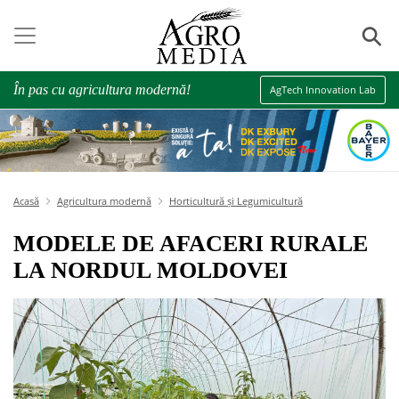
⚲
În pas cu agricultura modernă!
AgTech Innovation Lab
Acasă
Agricultura modernă
Horticultură și Legumicultură
MODELE DE AFACERI RURALE
LA NORDUL MOLDOVEI