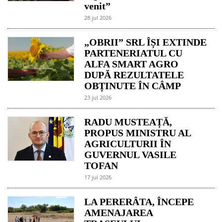
venit”
28 jul 2026
„OBRII” SRL ÎȘI EXTINDE
PARTENERIATUL CU
ALFA SMART AGRO
DUPĂ REZULTATELE
OBȚINUTE ÎN CÂMP
23 jul 2026
RADU MUSTEAȚĂ,
PROPUS MINISTRU AL
AGRICULTURII ÎN
GUVERNUL VASILE
TOFAN
17 jul 2026
LA PERERÂTA, ÎNCEPE
AMENAJAREA