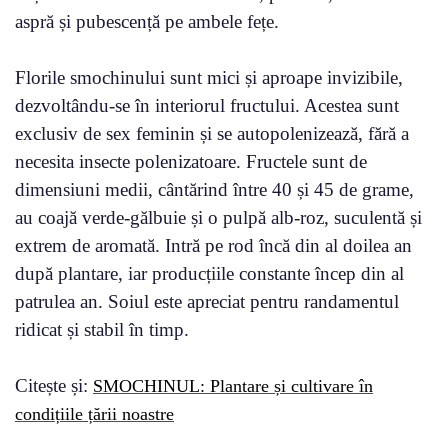
aspră și pubescență pe ambele fețe.
Florile smochinului sunt mici și aproape invizibile,
dezvoltându-se în interiorul fructului. Acestea sunt
exclusiv de sex feminin și se autopolenizează, fără a
necesita insecte polenizatoare. Fructele sunt de
dimensiuni medii, cântărind între 40 și 45 de grame,
au coajă verde-gălbuie și o pulpă alb-roz, suculentă și
extrem de aromată. Intră pe rod încă din al doilea an
după plantare, iar producțiile constante încep din al
patrulea an. Soiul este apreciat pentru randamentul
ridicat și stabil în timp.
Citește și:
SMOCHINUL: Plantare și cultivare în
condițiile țării noastre