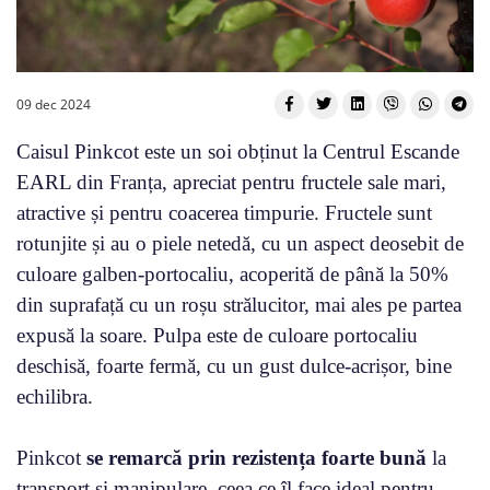
09 dec 2024
Caisul Pinkcot este un soi obținut la Centrul Escande
EARL din Franța, apreciat pentru fructele sale mari,
atractive și pentru coacerea timpurie. Fructele sunt
rotunjite și au o piele netedă, cu un aspect deosebit de
culoare galben-portocaliu, acoperită de până la 50%
din suprafață cu un roșu strălucitor, mai ales pe partea
expusă la soare. Pulpa este de culoare portocaliu
deschisă, foarte fermă, cu un gust dulce-acrișor, bine
echilibra.
Pinkcot
se remarcă prin rezistența foarte bună
la
transport și manipulare, ceea ce îl face ideal pentru