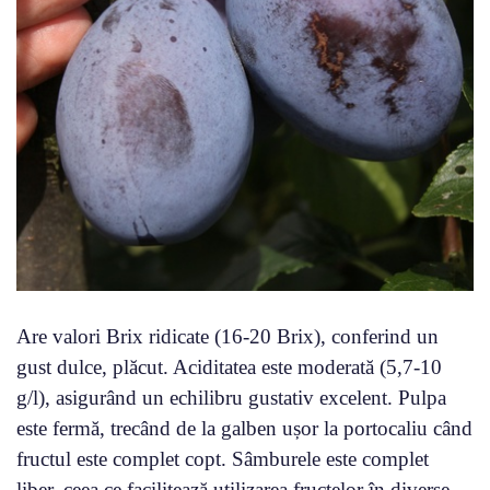
Are valori Brix ridicate (16-20 Brix), conferind un
gust dulce, plăcut. Aciditatea este moderată (5,7-10
g/l), asigurând un echilibru gustativ excelent. Pulpa
este fermă, trecând de la galben ușor la portocaliu când
fructul este complet copt. Sâmburele este complet
liber, ceea ce facilitează utilizarea fructelor în diverse