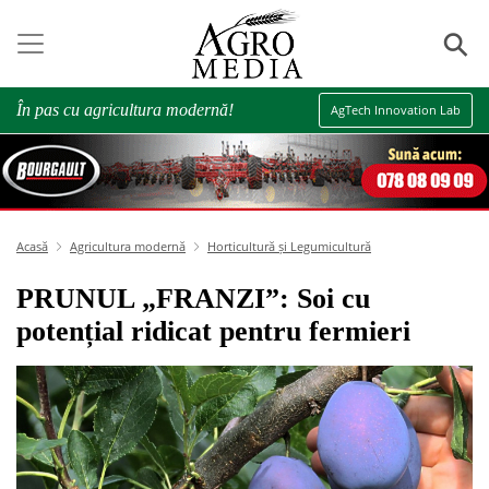
⚲
În pas cu agricultura modernă!
AgTech Innovation Lab
Acasă
Agricultura modernă
Horticultură și Legumicultură
PRUNUL „FRANZI”: Soi cu
potențial ridicat pentru fermieri