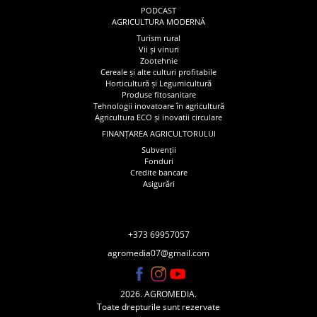
PODCAST
AGRICULTURA MODERNĂ
Turism rural
Vii și vinuri
Zootehnie
Cereale și alte culturi profitabile
Horticultură și Legumicultură
Produse fitosanitare
Tehnologii inovatoare în agricultură
Agricultura ECO și inovatii circulare
FINANȚAREA AGRICULTORULUI
Subvenții
Fonduri
Credite bancare
Asigurări
+373 69957057
agromedia07@gmail.com
2026. AGROMEDIA.
Toate drepturile sunt rezervate