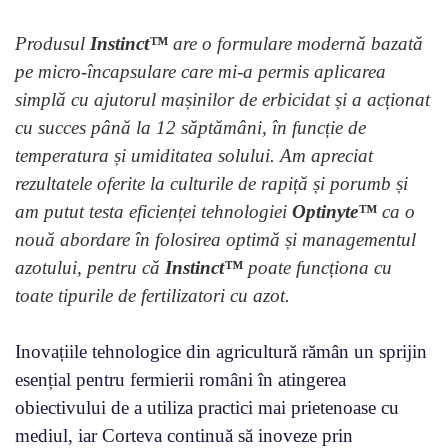
Produsul
Instinct™
are o formulare modernă bazată
pe micro-încapsulare care mi-a permis aplicarea
simplă cu ajutorul mașinilor de erbicidat și a acționat
cu succes până la 12 săptămâni, în funcție de
temperatura și umiditatea solului. Am apreciat
rezultatele oferite la culturile de rapiță și porumb și
am putut testa eficienței tehnologiei
Optinyte™
ca o
nouă abordare în folosirea optimă și managementul
azotului, pentru că
Instinct™
poate funcționa cu
toate tipurile de fertilizatori cu azot.
Inovațiile tehnologice din agricultură rămân un sprijin
esențial pentru fermierii români în atingerea
obiectivului de a utiliza practici mai prietenoase cu
mediul, iar Corteva continuă să inoveze prin