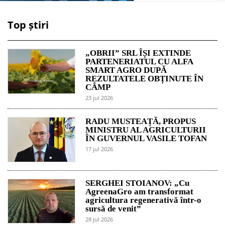
Top știri
„OBRII” SRL ÎȘI EXTINDE
PARTENERIATUL CU ALFA
SMART AGRO DUPĂ
REZULTATELE OBȚINUTE ÎN
CÂMP
23 jul 2026
RADU MUSTEAȚĂ, PROPUS
MINISTRU AL AGRICULTURII
ÎN GUVERNUL VASILE TOFAN
17 jul 2026
SERGHEI STOIANOV: „Cu
AgreenaGro am transformat
agricultura regenerativă într-o
sursă de venit”
28 jul 2026