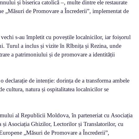
ului și biserica catolică –, multe dintre ele restaurate
ne „Măsuri de Promovare a Încrederii”, implementat de
 vechi s-au împletit cu poveștile localnicilor, iar foișorul
ui. Turul a inclus și vizite în Rîbnița și Rezina, unde
strare a patrimoniului și de promovare a identității
 o declarație de intenție: dorința de a transforma ambele
e cultura, natura și ospitalitatea localnicilor se
smului al Republicii Moldova, în parteneriat cu Asociația
i Asociația Ghizilor, Lectorilor și Translatorilor, cu
i Europene „Măsuri de Promovare a Încrederii”,