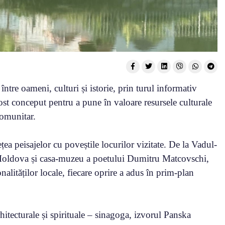
ntre oameni, culturi și istorie, prin turul informativ
ost conceput pentru a pune în valoare resursele culturale
comunitar.
ea peisajelor cu poveștile locurilor vizitate. De la Vadul-
 Moldova și casa-muzeu a poetului Dumitru Matcovschi,
lităților locale, fiecare oprire a adus în prim-plan
rhitecturale și spirituale – sinagoga, izvorul Panska