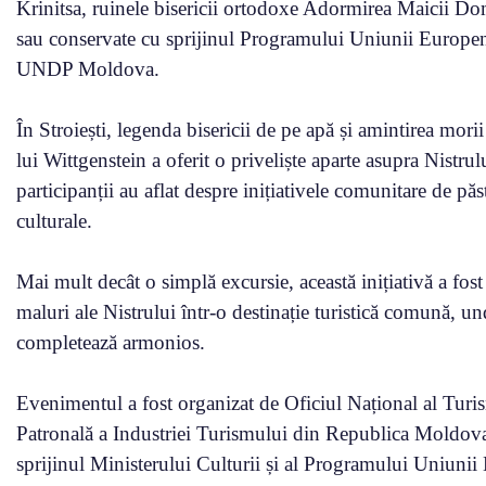
Krinitsa, ruinele bisericii ortodoxe Adormirea Maicii Domn
sau conservate cu sprijinul Programului Uniunii Europe
UNDP Moldova.
În Stroiești, legenda bisericii de pe apă și amintirea morii
lui Wittgenstein a oferit o priveliște aparte asupra Nistrul
participanții au aflat despre inițiativele comunitare de pă
culturale.
Mai mult decât o simplă excursie, această inițiativă a fost
maluri ale Nistrului într-o destinație turistică comună, und
completează armonios.
Evenimentul a fost organizat de Oficiul Național al Turi
Patronală a Industriei Turismului din Republica Moldova ș
sprijinul Ministerului Culturii și al Programului Uniuni