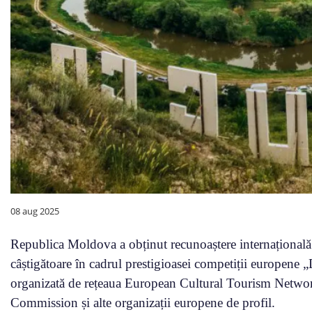
08 aug 2025
Republica Moldova a obținut recunoaștere internațională
câștigătoare în cadrul prestigioasei competiții europene 
organizată de rețeaua European Cultural Tourism Netwo
Commission și alte organizații europene de profil.