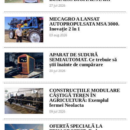
27 jul 2026
MECAGRO A LANSAT
AUTOPROPULSATA MSA 3000.
Inovație 2 în 1
03 aug 2026
APARAT DE SUDURĂ
SEMIAUTOMAT. Ce trebuie să
știi înainte de cumpărare
20 jul 2026
CONSTRUCȚIILE MODULARE
CÂȘTIGĂ TEREN ÎN
AGRICULTURĂ: Exemplul
fermei Neolacta
09 jul 2026
OFERTĂ SPECIALĂ LA