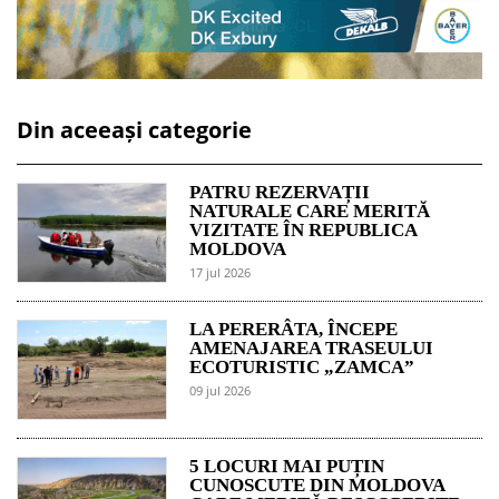
Din aceeași categorie
PATRU REZERVAȚII
NATURALE CARE MERITĂ
VIZITATE ÎN REPUBLICA
MOLDOVA
17 jul 2026
LA PERERÂTA, ÎNCEPE
AMENAJAREA TRASEULUI
ECOTURISTIC „ZAMCA”
09 jul 2026
5 LOCURI MAI PUȚIN
CUNOSCUTE DIN MOLDOVA