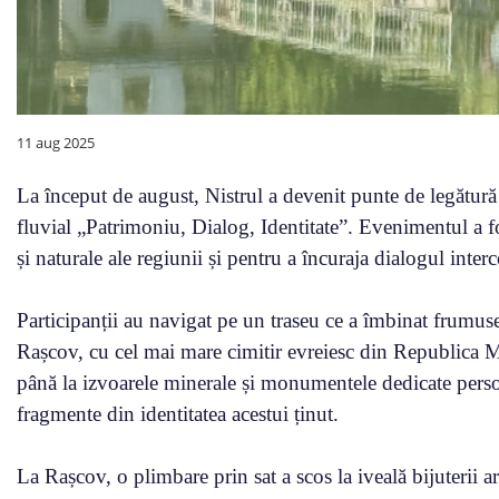
11 aug 2025
La început de august, Nistrul a devenit punte de legătură î
fluvial „Patrimoniu, Dialog, Identitate”. Evenimentul a f
și naturale ale regiunii și pentru a încuraja dialogul inter
Participanții au navigat pe un traseu ce a îmbinat frumuseț
Rașcov, cu cel mai mare cimitir evreiesc din Republica
până la izvoarele minerale și monumentele dedicate persona
fragmente din identitatea acestui ținut.
La Rașcov, o plimbare prin sat a scos la iveală bijuterii a