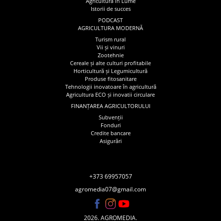
Agricultura în Lume
Istorii de succes
PODCAST
AGRICULTURA MODERNĂ
Turism rural
Vii și vinuri
Zootehnie
Cereale și alte culturi profitabile
Horticultură și Legumicultură
Produse fitosanitare
Tehnologii inovatoare în agricultură
Agricultura ECO și inovatii circulare
FINANȚAREA AGRICULTORULUI
Subvenții
Fonduri
Credite bancare
Asigurări
+373 69957057
agromedia07@gmail.com
2026. AGROMEDIA.