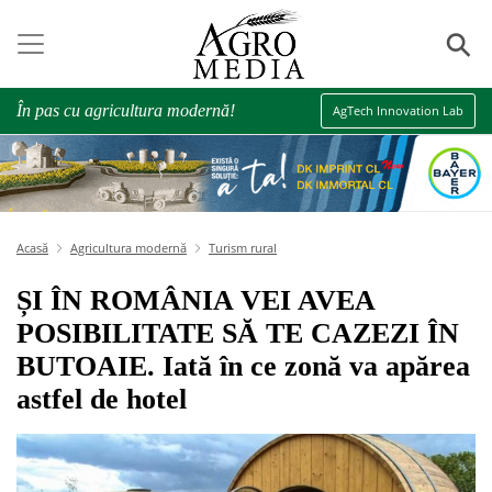
⚲
În pas cu agricultura modernă!
AgTech Innovation Lab
Acasă
Agricultura modernă
Turism rural
ȘI ÎN ROMÂNIA VEI AVEA
POSIBILITATE SĂ TE CAZEZI ÎN
BUTOAIE. Iată în ce zonă va apărea
astfel de hotel