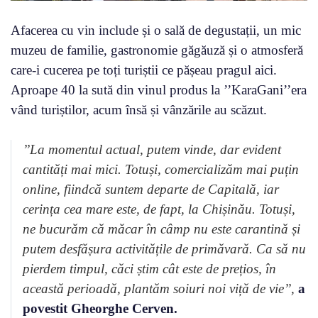
Afacerea cu vin include și o sală de degustații, un mic
muzeu de familie, gastronomie găgăuză și o atmosferă
care-i cucerea pe toți turiștii ce pășeau pragul aici.
Aproape 40 la sută din vinul produs la ’’KaraGani’’era
vând turiștilor, acum însă și vânzările au scăzut.
’’La momentul actual, putem vinde, dar evident
cantități mai mici. Totuși, comercializăm mai puțin
online, fiindcă suntem departe de Capitală, iar
cerința cea mare este, de fapt, la Chișinău. Totuși,
ne bucurăm că măcar în câmp nu este carantină și
putem desfășura activitățile de primăvară. Ca să nu
pierdem timpul, căci știm cât este de prețios, în
această perioadă, plantăm soiuri noi viță de vie’’,
a
povestit Gheorghe Cerven.