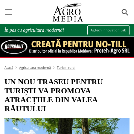
⚲
În pas cu agricultura modernă!
AgTech Innovation Lab
Acasă
Agricultura modernă
Turism rural
UN NOU TRASEU PENTRU
TURIȘTI VA PROMOVA
ATRACȚIILE DIN VALEA
RĂUTULUI