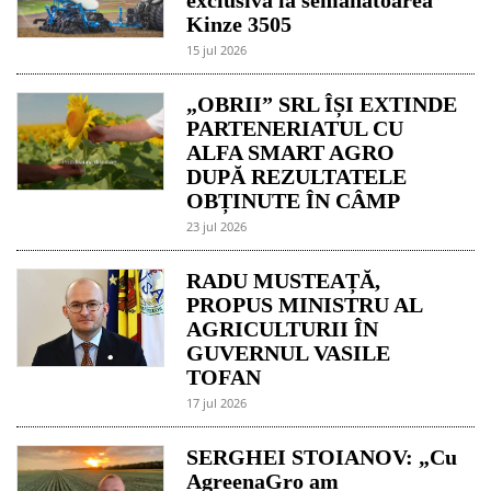
exclusivă la semănătoarea
Kinze 3505
15 jul 2026
„OBRII” SRL ÎȘI EXTINDE
PARTENERIATUL CU
ALFA SMART AGRO
DUPĂ REZULTATELE
OBȚINUTE ÎN CÂMP
23 jul 2026
RADU MUSTEAȚĂ,
PROPUS MINISTRU AL
AGRICULTURII ÎN
GUVERNUL VASILE
TOFAN
17 jul 2026
SERGHEI STOIANOV: „Cu
AgreenaGro am