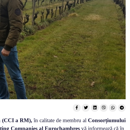
a (CCI a RM),
în calitate de membru al
Consorțiumului
ting Companies al Eurochambres
vă informează că în