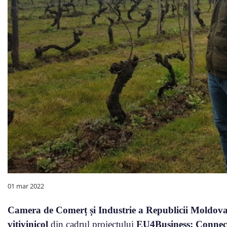
01 mar 2022
Camera de Comerț și Industrie a Republicii Moldov
vitivinicol
din cadrul proiectului
EU4Business: Connec