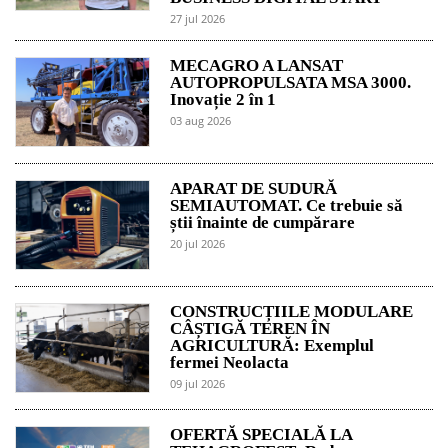
27 jul 2026
MECAGRO A LANSAT
AUTOPROPULSATA MSA 3000.
Inovație 2 în 1
03 aug 2026
APARAT DE SUDURĂ
SEMIAUTOMAT. Ce trebuie să
știi înainte de cumpărare
20 jul 2026
CONSTRUCȚIILE MODULARE
CÂȘTIGĂ TEREN ÎN
AGRICULTURĂ: Exemplul
fermei Neolacta
09 jul 2026
OFERTĂ SPECIALĂ LA