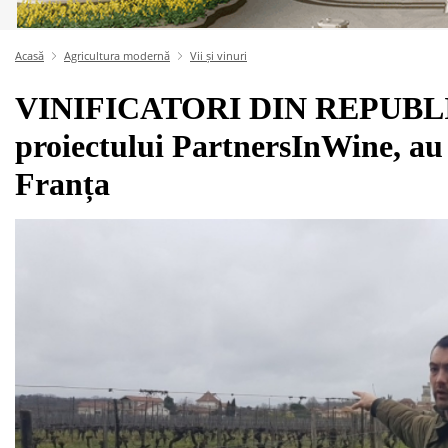
Acasă
Agricultura modernă
Vii și vinuri
VINIFICATORI DIN REPUBLIC
proiectului PartnersInWine, au î
Franța