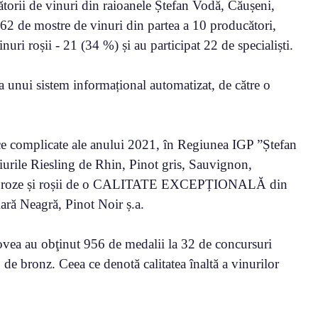
cătorii de vinuri din raioanele Ștefan Vodă, Căușeni,
 62 de mostre de vinuri din partea a 10 producători,
nuri roșii - 21 (34 %) și au participat 22 de specialiști.
za unui sistem informațional automatizat, de către o
ice complicate ale anului 2021, în Regiunea IGP ”Ștefan
iurile Riesling de Rhin, Pinot gris, Sauvignon,
nuri roze și roșii de o CALITATE EXCEPȚIONALĂ din
ară Neagră, Pinot Noir ș.a.
vea au obţinut 956 de medalii la 32 de concursuri
 de bronz. Ceea ce denotă calitatea înaltă a vinurilor