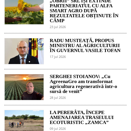
„OBRII” SRL ÎȘI EXTINDE
PARTENERIATUL CU ALFA
SMART AGRO DUPĂ
REZULTATELE OBȚINUTE ÎN
CÂMP
23 jul 2026
RADU MUSTEAȚĂ, PROPUS
MINISTRU AL AGRICULTURII
ÎN GUVERNUL VASILE TOFAN
17 jul 2026
SERGHEI STOIANOV: „Cu
AgreenaGro am transformat
agricultura regenerativă într-o
sursă de venit”
28 jul 2026
LA PERERÂTA, ÎNCEPE
AMENAJAREA TRASEULUI
ECOTURISTIC „ZAMCA”
09 jul 2026