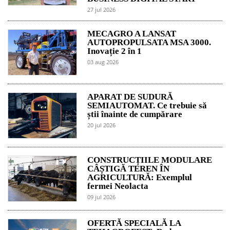
27 jul 2026
MECAGRO A LANSAT
AUTOPROPULSATA MSA 3000.
Inovație 2 în 1
03 aug 2026
APARAT DE SUDURĂ
SEMIAUTOMAT. Ce trebuie să
știi înainte de cumpărare
20 jul 2026
CONSTRUCȚIILE MODULARE
CÂȘTIGĂ TEREN ÎN
AGRICULTURĂ: Exemplul
fermei Neolacta
09 jul 2026
OFERTĂ SPECIALĂ LA