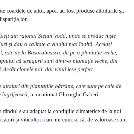
ate coardele de altoi, apoi, au fost produse altoiturile și,
ispariția lor.
ieți din raionul Ștefan Vodă, unde se produc niște
uri și dau o calitate a vinului mai înaltă. Același
l, este de la Basarabeasca, de pe o plantație veche,
aptului că strugurii sunt dintr-o plantație veche, din
 decât clonele noi, dar vinul iese perfect.
 altoiuri din plantațiile bătrâne, care sunt pe cale de
e îngrijească
, a menționat Gheorghe Gaberi
.
-a rândul s-au adaptat la condițiile climaterice de la noi
ficatori și viticultori care nu cunosc cât de valoroase sunt