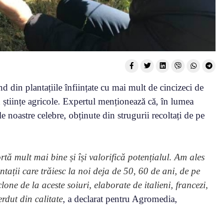
ind din plantațiile înființate cu mai mult de cincizeci de
științe agricole. Expertul menționează că, în lumea
 noastre celebre, obținute din strugurii recoltați de pe
tă mult mai bine și își valorifică potențialul. Am ales
ații care trăiesc la noi deja de 50, 60 de ani, de pe
one de la aceste soiuri, elaborate de italieni, francezi,
erdut din calitate
, a declarat pentru Agromedia,