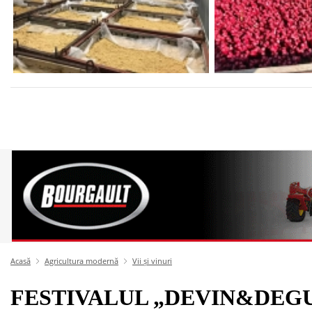
Acasă
Agricultura modernă
Vii și vinuri
FESTIVALUL „DEVIN&DEGU