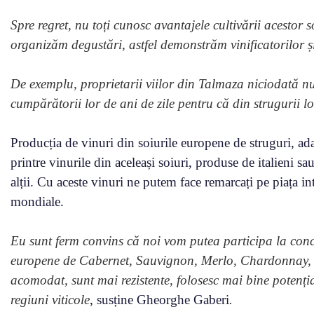
Spre regret, nu toți cunosc avantajele cultivării acestor
organizăm degustări, astfel demonstrăm vinificatorilor și 
De exemplu, proprietarii viilor din Talmaza niciodată nu
cumpărătorii lor de ani de zile pentru că din strugurii lo
Producția de vinuri din soiurile europene de struguri, adap
printre vinurile din aceleași soiuri, produse de italieni sa
alții. Cu aceste vinuri ne putem face remarcați pe piața i
mondiale.
Eu sunt ferm convins că noi vom putea participa la concu
europene de Cabernet, Sauvignon, Merlo, Chardonnay, da
acomodat, sunt mai rezistente, folosesc mai bine potențial
regiuni viticole
, susține Gheorghe Gaberi
.