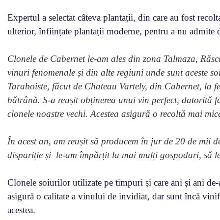
Expertul a selectat câteva plantații, din care au fost recolt
ulterior, înființate plantații moderne, pentru a nu admite d
Clonele de Cabernet le-am ales din zona Talmaza, Răscă
vinuri fenomenale și din alte regiuni unde sunt aceste soi
Taraboiste, făcut de Chateau Vartely, din Cabernet, la fe
bătrână. S-a reușit obținerea unui vin perfect, datorită f
clonele noastre vechi. Acestea asigură o recoltă mai mică
În acest an, am reușit să producem în jur de 20 de mii de
dispariție și le-am împărțit la mai mulți gospodari, să l
Clonele soiurilor utilizate pe timpuri și care ani și ani de
asigură o calitate a vinului de invidiat, dar sunt încă vini
acestea.