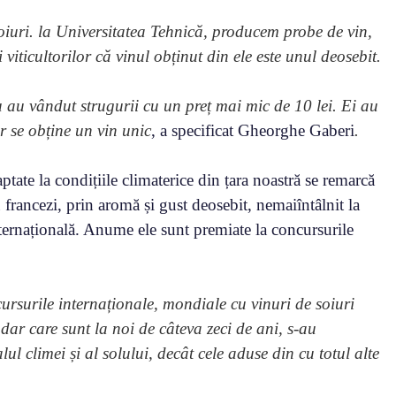
 soiuri. la Universitatea Tehnică, producem probe de vin,
viticultorilor că vinul obținut din ele este unul deosebit.
 au vândut strugurii cu un preț mai mic de 10 lei. Ei au
r se obține un vin unic
, a specificat Gheorghe Gaberi
.
tate la condițiile climaterice din țara noastră se remarcă
u francezi, prin aromă și gust deosebit, nemaiîntâlnit la
nternațională. Anume ele sunt premiate la concursurile
rsurile internaționale, mondiale cu vinuri de soiuri
r care sunt la noi de câteva zeci de ani, s-au
ul climei și al solului, decât cele aduse din cu totul alte