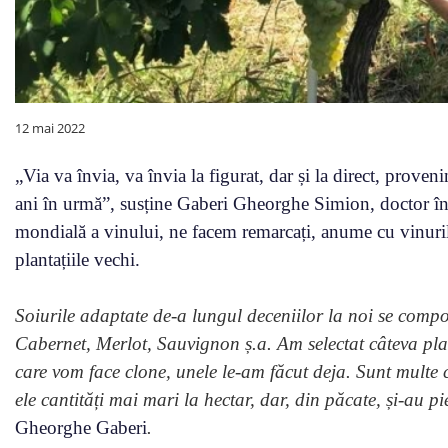
12 mai 2022
„Via va învia, va învia la figurat, dar și la direct, proven
ani în urmă”, susține Gaberi Gheorghe Simion, doctor în 
mondială a vinului, ne facem remarcați, anume cu vinurile
plantațiile vechi.
Soiurile adaptate de-a lungul deceniilor la noi se compor
Cabernet, Merlot, Sauvignon ș.a. Am selectat câteva plant
care vom face clone, unele le-am făcut deja. Sunt multe cl
ele cantități mai mari la hectar, dar, din păcate, și-au pi
Gheorghe Gaberi
.