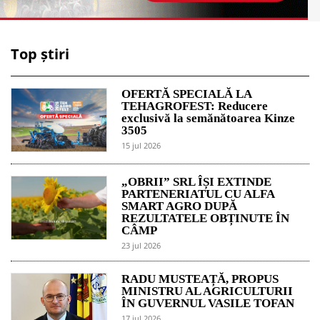
Top știri
OFERTĂ SPECIALĂ LA
TEHAGROFEST: Reducere
exclusivă la semănătoarea Kinze
3505
15 jul 2026
„OBRII” SRL ÎȘI EXTINDE
PARTENERIATUL CU ALFA
SMART AGRO DUPĂ
REZULTATELE OBȚINUTE ÎN
CÂMP
23 jul 2026
RADU MUSTEAȚĂ, PROPUS
MINISTRU AL AGRICULTURII
ÎN GUVERNUL VASILE TOFAN
17 jul 2026