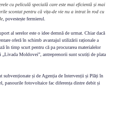
erele cu peliculă specială care este mai eficientă și mai
rile scontat pentru că vița-de vie nu a intrat în rod cu
le
, povestește fermierul.
suport al serelor este o idee demnă de urmat. Chiar dacă
ntare oferă în schimb avantajul utilizării raționale a
ează în timp scurt pentru că pa procurarea materialelor
ui „Livada Moldovei”, antreprenorii sunt scutiți de plata
unt subvenționate și de Agenția de Intervenții și Plăți în
el, panourile fotovoltaice fac diferența dintre debit și