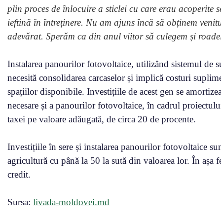
plin proces de înlocuire a sticlei cu care erau acoperite s
ieftină în întreținere. Nu am ajuns încă să obținem venitu
adevărat. Sperăm ca din anul viitor să culegem și roade
Instalarea panourilor fotovoltaice, utilizând sistemul de 
necesită consolidarea carcaselor și implică costuri suplime
spațiilor disponibile. Investițiile de acest gen se amortiz
necesare și a panourilor fotovoltaice, în cadrul proiectul
taxei pe valoare adăugată, de circa 20 de procente.
Investițiile în sere și instalarea panourilor fotovoltaice s
agricultură cu până la 50 la sută din valoarea lor. În așa f
credit.
Sursa:
livada-moldovei.md