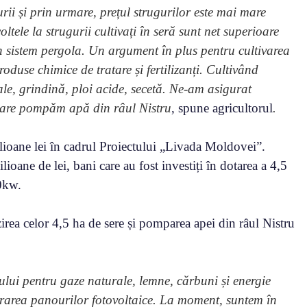
urii și prin urmare, prețul strugurilor este mai mare
ltele la strugurii cultivați în seră sunt net superioare
 în sistem pergola. Un argument în plus pentru cultivarea
roduse chimice de tratare și fertilizanți. Cultivând
rale, grindină, ploi acide, secetă. Ne-am asigurat
care pompăm apă din râul Nistru
, spune agricultorul
.
lioane lei în cadrul Proiectului „Livada Moldovei”.
ilioane de lei, bani care au fost investiți în dotarea a 4,5
00kw.
irea celor 4,5 ha de sere și pomparea apei din râul Nistru
țului pentru gaze naturale, lemne, cărbuni și energie
curarea panourilor fotovoltaice. La moment, suntem în