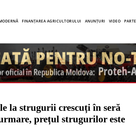
 MODERNĂ
FINANȚAREA AGRICULTORULUI
ANUNȚURI
VIDEO
PARTE
a strugurii crescuți în seră
urmare, prețul strugurilor este