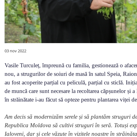
03 nov 2022
Vasile Turculeț, împreună cu familia, gestionează o aface
nou, a strugurilor de soiuri de masă în satul Speia, Raion
au fost acoperite parțial cu peliculă, parțial cu sticlă. Ini
de muncă care sunt necesare la recoltarea căpșunelor și a 
în străinătate i-au făcut să opteze pentru plantarea viței d
Am decis să modernizăm serele și să plantăm struguri de 
Republica Moldova să cultivi struguri în seră. Totuși ex
Ialoveni, dar și cele văzute în vizitele noastre în străină