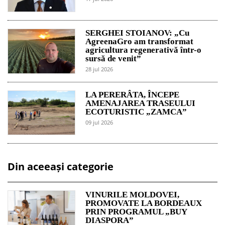
SERGHEI STOIANOV: „Cu
AgreenaGro am transformat
agricultura regenerativă într-o
sursă de venit”
28 jul 2026
LA PERERÂTA, ÎNCEPE
AMENAJAREA TRASEULUI
ECOTURISTIC „ZAMCA”
09 jul 2026
Din aceeași categorie
VINURILE MOLDOVEI,
PROMOVATE LA BORDEAUX
PRIN PROGRAMUL „BUY
DIASPORA”