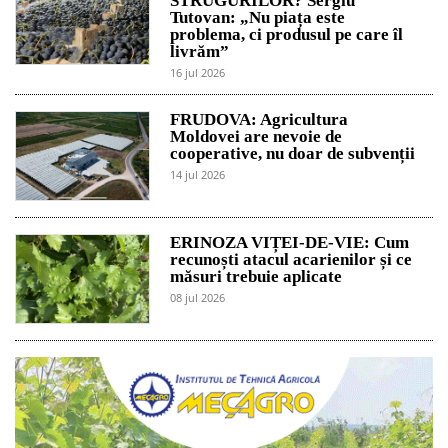
STRUGURILOR? Sergiu
Tutovan: „Nu piața este
problema, ci produsul pe care îl
livrăm”
16 jul 2026
FRUDOVA: Agricultura
Moldovei are nevoie de
cooperative, nu doar de subvenții
14 jul 2026
ERINOZA VIȚEI-DE-VIE: Cum
recunoști atacul acarienilor și ce
măsuri trebuie aplicate
08 jul 2026