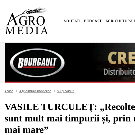
NOUTĂȚI
PODCAST
AGRICULTURA
Acasă
Agricultura modernă
Vii și vinuri
VASILE TURCULEȚ: „Recoltele l
sunt mult mai timpurii și, prin 
mai mare”