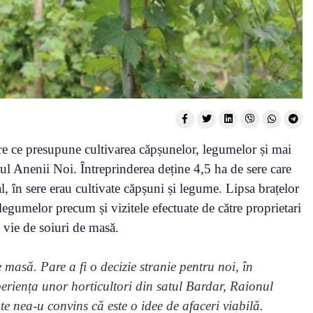
re ce presupune cultivarea căpșunelor, legumelor și mai
ul Anenii Noi. Întreprinderea deține 4,5 ha de sere care
țial, în sere erau cultivate căpșuni și legume. Lipsa brațelor
legumelor precum și vizitele efectuate de către proprietari
e vie de soiuri de masă.
masă. Pare a fi o decizie stranie pentru noi, în
periența unor horticultori din satul Bardar, Raionul
tate nea-u convins că este o idee de afaceri viabilă.