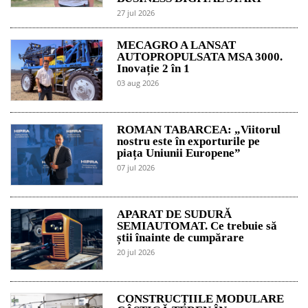
27 jul 2026
MECAGRO A LANSAT
AUTOPROPULSATA MSA 3000.
Inovație 2 în 1
03 aug 2026
ROMAN TABARCEA: „Viitorul
nostru este în exporturile pe
piața Uniunii Europene”
07 jul 2026
APARAT DE SUDURĂ
SEMIAUTOMAT. Ce trebuie să
știi înainte de cumpărare
20 jul 2026
CONSTRUCȚIILE MODULARE