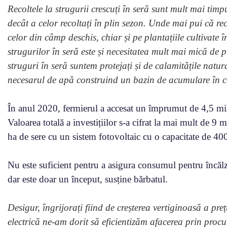
Recoltele la strugurii crescuți în seră sunt mult mai timp
decât a celor recoltați în plin sezon. Unde mai pui că reco
celor din câmp deschis, chiar și pe plantațiile cultivate
strugurilor în seră este și necesitatea mult mai mică de p
struguri în seră suntem protejați și de calamitățile natu
necesarul de apă construind un bazin de acumulare în 
În anul 2020, fermierul a accesat un împrumut de 4,5 mi
Valoarea totală a investițiilor s-a cifrat la mai mult de 9 m
ha de sere cu un sistem fotovoltaic cu o capacitate de 4
Nu este suficient pentru a asigura consumul pentru încălz
dar este doar un început, susține bărbatul.
Desigur, îngrijorați fiind de creșterea vertiginoasă a pre
electrică ne-am dorit să eficientizăm afacerea prin pro