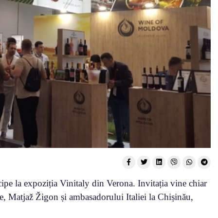
ipe la expoziția Vinitaly din Verona. Invitația vine chiar
e, Matjaž Žigon și ambasadorului Italiei la Chișinău,