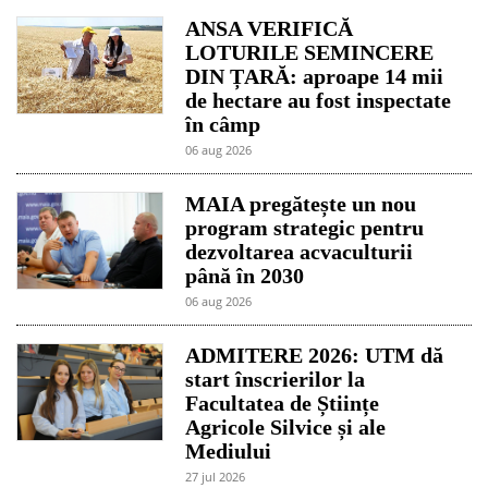
ANSA VERIFICĂ
LOTURILE SEMINCERE
DIN ȚARĂ: aproape 14 mii
de hectare au fost inspectate
în câmp
06 aug 2026
MAIA pregătește un nou
program strategic pentru
dezvoltarea acvaculturii
până în 2030
06 aug 2026
ADMITERE 2026: UTM dă
start înscrierilor la
Facultatea de Științe
Agricole Silvice și ale
Mediului
27 jul 2026