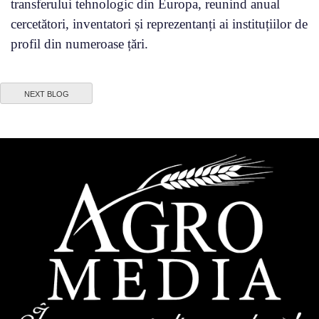
transferului tehnologic din Europa, reunind anual
cercetători, inventatori și reprezentanți ai instituțiilor de
profil din numeroase țări.
NEXT BLOG