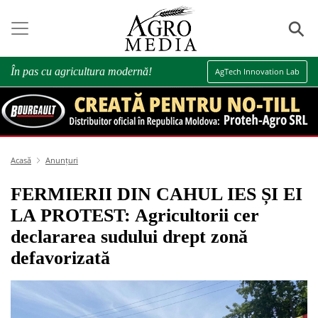
⚲
În pas cu agricultura modernă!
AgTech Innovation Lab
Acasă
Anunțuri
FERMIERII DIN CAHUL IES ȘI EI
LA PROTEST: Agricultorii cer
declararea sudului drept zonă
defavorizată