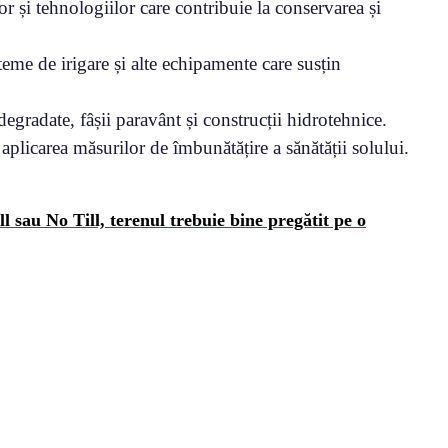
r și tehnologiilor care contribuie la conservarea și
eme de irigare și alte echipamente care susțin
 degradate, fâșii paravânt și construcții hidrotehnice.
u aplicarea măsurilor de îmbunătățire a sănătății solului.
u No Till, terenul trebuie bine pregătit pe o