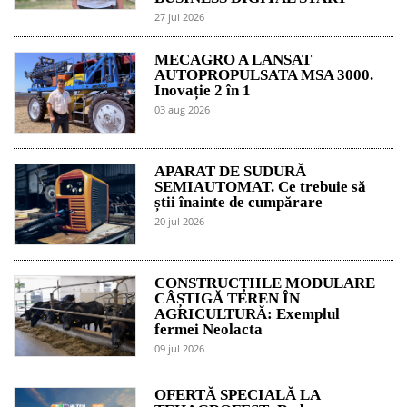
27 jul 2026
MECAGRO A LANSAT
AUTOPROPULSATA MSA 3000.
Inovație 2 în 1
03 aug 2026
APARAT DE SUDURĂ
SEMIAUTOMAT. Ce trebuie să
știi înainte de cumpărare
20 jul 2026
CONSTRUCȚIILE MODULARE
CÂȘTIGĂ TEREN ÎN
AGRICULTURĂ: Exemplul
fermei Neolacta
09 jul 2026
OFERTĂ SPECIALĂ LA