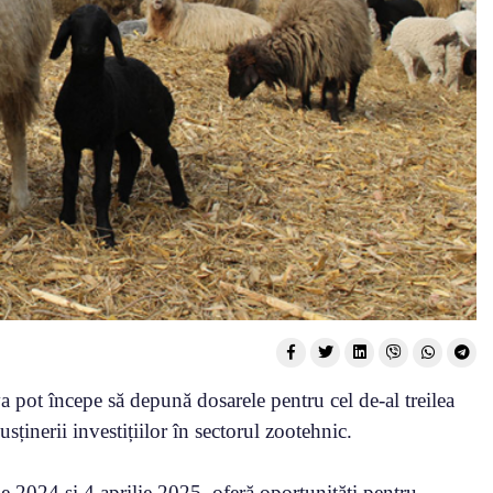
 pot începe să depună dosarele pentru cel de-al treilea
ținerii investițiilor în sectorul zootehnic.
e 2024 și 4 aprilie 2025, oferă oportunități pentru