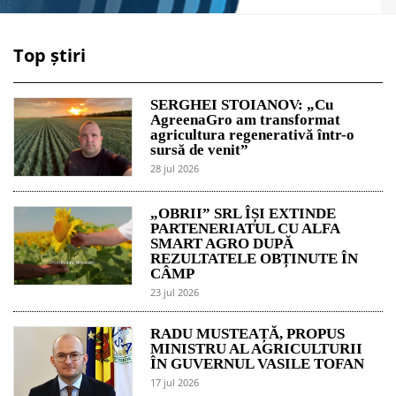
Top știri
SERGHEI STOIANOV: „Cu
AgreenaGro am transformat
agricultura regenerativă într-o
sursă de venit”
28 jul 2026
„OBRII” SRL ÎȘI EXTINDE
PARTENERIATUL CU ALFA
SMART AGRO DUPĂ
REZULTATELE OBȚINUTE ÎN
CÂMP
23 jul 2026
RADU MUSTEAȚĂ, PROPUS
MINISTRU AL AGRICULTURII
ÎN GUVERNUL VASILE TOFAN
17 jul 2026