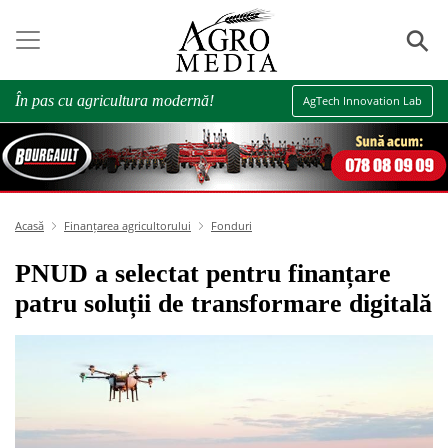
⚲
În pas cu agricultura modernă!
AgTech Innovation Lab
Acasă
Finanțarea agricultorului
Fonduri
PNUD a selectat pentru finanțare
patru soluții de transformare digitală