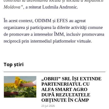
contribui la dezvoltarea locală și socială a Republicii
Moldova”,
a reiterat Ludmila Andronic.
În acest context, ODIMM și EFES au agreat
organizarea şi participarea la diferite activităţi comune
de promovare a intereselor ÎMM, inclusiv promovarea
reciprocă prin intermediul platformelor virtuale.
Top știri
„OBRII” SRL ÎȘI EXTINDE
PARTENERIATUL CU
ALFA SMART AGRO
DUPĂ REZULTATELE
OBȚINUTE ÎN CÂMP
23 jul 2026