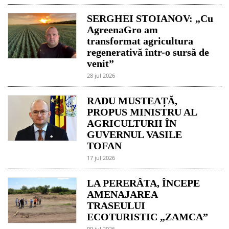
SERGHEI STOIANOV: „Cu
AgreenaGro am
transformat agricultura
regenerativă într-o sursă de
venit”
28 jul 2026
RADU MUSTEAȚĂ,
PROPUS MINISTRU AL
AGRICULTURII ÎN
GUVERNUL VASILE
TOFAN
17 jul 2026
LA PERERÂTA, ÎNCEPE
AMENAJAREA
TRASEULUI
ECOTURISTIC „ZAMCA”
09 jul 2026