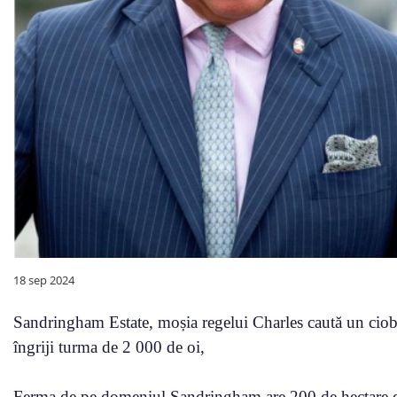
18 sep 2024
Sandringham Estate, moșia regelui Charles caută un cioba
îngriji turma de 2 000 de oi,
Ferma de pe domeniul Sandringham are 200 de hectare de 