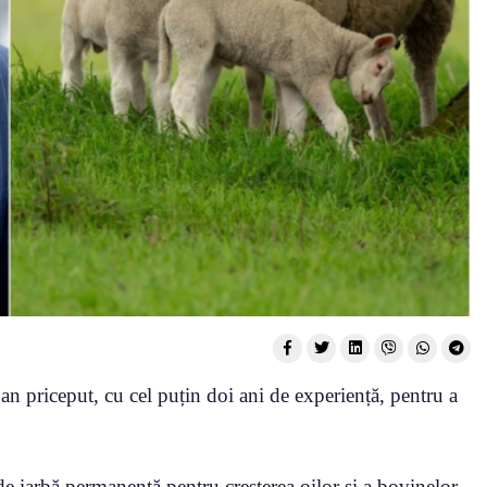
n priceput, cu cel puțin doi ani de experiență, pentru a
iarbă permanentă pentru creșterea oilor și a bovinelor.