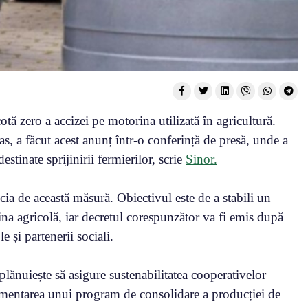
ă zero a accizei pe motorina utilizată în agricultură.
as, a făcut acest anunț într-o conferință de presă, unde a
stinate sprijinirii fermierilor, scrie
Sinor.
ia de această măsură. Obiectivul este de a stabili un
a agricolă, iar decretul corespunzător va fi emis după
 și partenerii sociali.
 plănuiește să asigure sustenabilitatea cooperativelor
ementarea unui program de consolidare a producției de