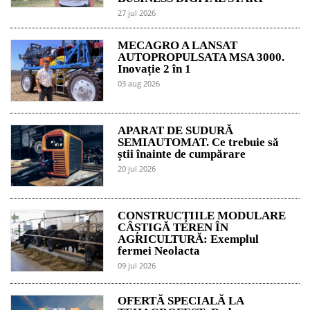
27 jul 2026
MECAGRO A LANSAT
AUTOPROPULSATA MSA 3000.
Inovație 2 în 1
03 aug 2026
APARAT DE SUDURĂ
SEMIAUTOMAT. Ce trebuie să
știi înainte de cumpărare
20 jul 2026
CONSTRUCȚIILE MODULARE
CÂȘTIGĂ TEREN ÎN
AGRICULTURĂ: Exemplul
fermei Neolacta
09 jul 2026
OFERTĂ SPECIALĂ LA