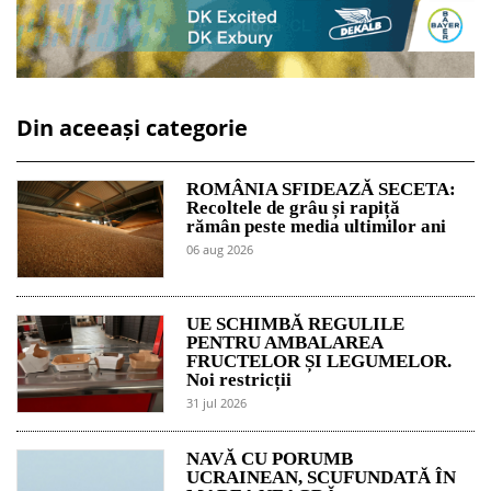
Din aceeași categorie
ROMÂNIA SFIDEAZĂ SECETA:
Recoltele de grâu și rapiță
rămân peste media ultimilor ani
06 aug 2026
UE SCHIMBĂ REGULILE
PENTRU AMBALAREA
FRUCTELOR ȘI LEGUMELOR.
Noi restricții
31 jul 2026
NAVĂ CU PORUMB
UCRAINEAN, SCUFUNDATĂ ÎN