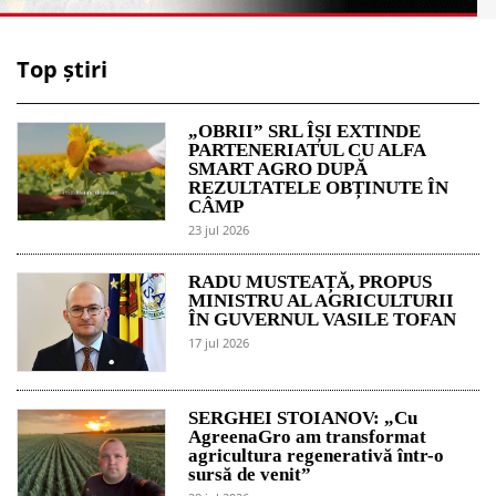
Top știri
„OBRII” SRL ÎȘI EXTINDE
PARTENERIATUL CU ALFA
SMART AGRO DUPĂ
REZULTATELE OBȚINUTE ÎN
CÂMP
23 jul 2026
RADU MUSTEAȚĂ, PROPUS
MINISTRU AL AGRICULTURII
ÎN GUVERNUL VASILE TOFAN
17 jul 2026
SERGHEI STOIANOV: „Cu
AgreenaGro am transformat
agricultura regenerativă într-o
sursă de venit”