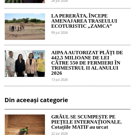
28 jul 2026
LA PERERÂTA, ÎNCEPE
AMENAJAREA TRASEULUI
ECOTURISTIC „ZAMCA”
09 jul 2026
AIPA A AUTORIZAT PLĂȚI DE
442,5 MILIOANE DE LEI
CĂTRE 550 DE FERMIERI ÎN
TRIMESTRUL II AL ANULUI
2026
13 jul 2026
Din aceeași categorie
GRÂUL SE SCUMPEȘTE PE
PIEȚELE INTERNAȚIONALE.
Cotațiile MATIF au urcat
22 jul 2026