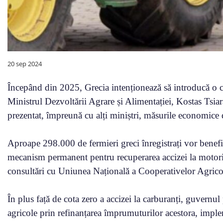
20 sep 2024
Începând din 2025, Grecia intenționează să introducă o cot
Ministrul Dezvoltării Agrare și Alimentației, Kostas Tsiar
prezentat, împreună cu alți miniștri, măsurile economice de
Aproape 298.000 de fermieri greci înregistrați vor benefic
mecanism permanent pentru recuperarea accizei la motorin
consultări cu Uniunea Națională a Cooperativelor Agricole
În plus față de cota zero a accizei la carburanți, guvernul
agricole prin refinanțarea împrumuturilor acestora, impl