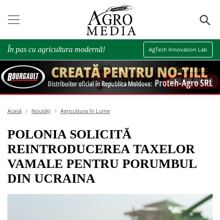
⚲
În pas cu agricultura modernă!
AgTech Innovation Lab
Acasă
Noutăți
Agricultura în Lume
POLONIA SOLICITĂ
REINTRODUCEREA TAXELOR
VAMALE PENTRU PORUMBUL
DIN UCRAINA