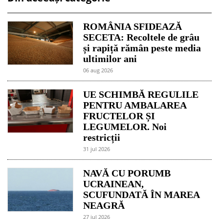
ROMÂNIA SFIDEAZĂ
SECETA: Recoltele de grâu
și rapiță rămân peste media
ultimilor ani
06 aug 2026
UE SCHIMBĂ REGULILE
PENTRU AMBALAREA
FRUCTELOR ȘI
LEGUMELOR. Noi
restricții
31 jul 2026
NAVĂ CU PORUMB
UCRAINEAN,
SCUFUNDATĂ ÎN MAREA
NEAGRĂ
27 jul 2026