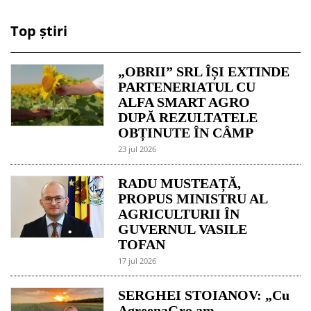
Top știri
„OBRII” SRL ÎȘI EXTINDE
PARTENERIATUL CU
ALFA SMART AGRO
DUPĂ REZULTATELE
OBȚINUTE ÎN CÂMP
23 jul 2026
RADU MUSTEAȚĂ,
PROPUS MINISTRU AL
AGRICULTURII ÎN
GUVERNUL VASILE
TOFAN
17 jul 2026
SERGHEI STOIANOV: „Cu
AgreenaGro am